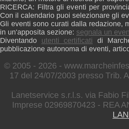
RICERCA: Filtra gli eventi per provinci
Con il calendario puoi selezionare gli ev
Gli eventi sono curati dalla redazione, m
in un'apposita sezione:
segnala un even
Diventando
utenti certificati
di Marche 
pubblicazione autonoma di eventi, artic
© 2005 - 2026 - www.marcheinfest
17 del 24/07/2003 presso Trib. 
Lanetservice s.r.l.s. via Fabio Fi
Imprese 02969870423 - REA A
LAN