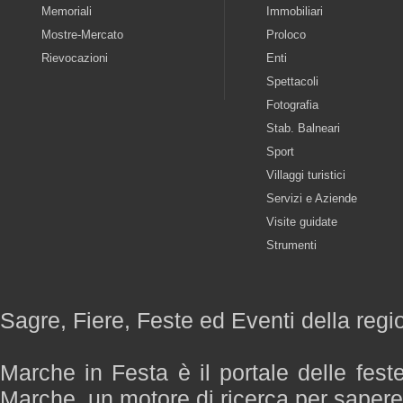
Memoriali
Immobiliari
Mostre-Mercato
Proloco
Rievocazioni
Enti
Spettacoli
Fotografia
Stab. Balneari
Sport
Villaggi turistici
Servizi e Aziende
Visite guidate
Strumenti
Sagre, Fiere, Feste ed Eventi della reg
Marche in Festa è il portale delle fest
Marche, un motore di ricerca per saper