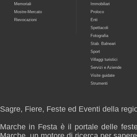
Memoriali
Immobiliari
Mostre-Mercato
Proloco
Rievocazioni
Enti
Spettacoli
Fotografia
Stab. Balneari
Sport
Villaggi turistici
Servizi e Aziende
Visite guidate
Strumenti
Sagre, Fiere, Feste ed Eventi della reg
Marche in Festa è il portale delle fest
Marche, un motore di ricerca per saper