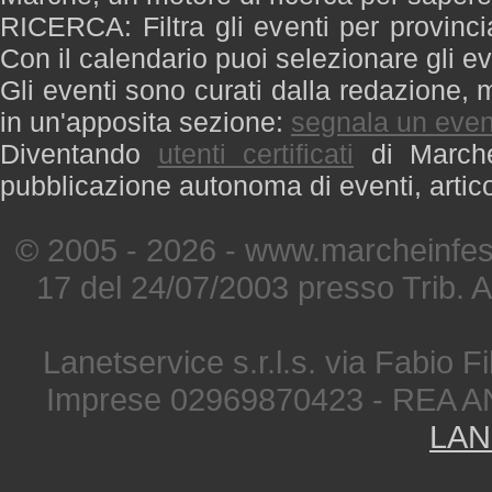
RICERCA: Filtra gli eventi per provinci
Con il calendario puoi selezionare gli ev
Gli eventi sono curati dalla redazione, m
in un'apposita sezione:
segnala un even
Diventando
utenti certificati
di Marche 
pubblicazione autonoma di eventi, artic
© 2005 - 2026 - www.marcheinfest
17 del 24/07/2003 presso Trib. 
Lanetservice s.r.l.s. via Fabio Fi
Imprese 02969870423 - REA A
LAN