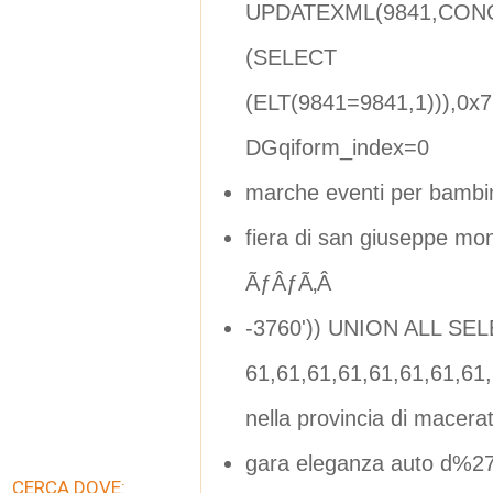
UPDATEXML(9841,CONCA
(SELECT
(ELT(9841=9841,1))),0x
DGqiform_index=0
marche eventi per bambi
fiera di san giuseppe mo
ÃƒÂƒÃ‚Â
-3760')) UNION ALL SE
61,61,61,61,61,61,61,6
nella provincia di macera
gara eleganza auto d%2
CERCA DOVE: