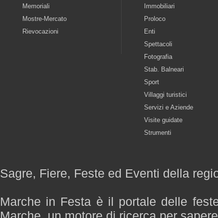
Memoriali
Immobiliari
Mostre-Mercato
Proloco
Rievocazioni
Enti
Spettacoli
Fotografia
Stab. Balneari
Sport
Villaggi turistici
Servizi e Aziende
Visite guidate
Strumenti
Sagre, Fiere, Feste ed Eventi della reg
Marche in Festa è il portale delle fest
Marche, un motore di ricerca per saper