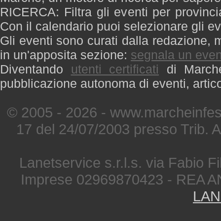
RICERCA: Filtra gli eventi per provinci
Con il calendario puoi selezionare gli ev
Gli eventi sono curati dalla redazione, m
in un'apposita sezione:
segnala un even
Diventando
utenti certificati
di Marche 
pubblicazione autonoma di eventi, artic
© 2005 - 2026 - www.marcheinfest
17 del 24/07/2003 presso Trib. 
Lanetservice s.r.l.s. via Fabio Fi
Imprese 02969870423 - REA A
LAN