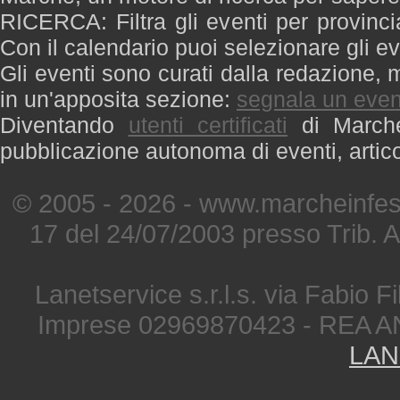
RICERCA: Filtra gli eventi per provinci
Con il calendario puoi selezionare gli ev
Gli eventi sono curati dalla redazione, m
in un'apposita sezione:
segnala un even
Diventando
utenti certificati
di Marche 
pubblicazione autonoma di eventi, artic
© 2005 - 2026 - www.marcheinfest
17 del 24/07/2003 presso Trib. 
Lanetservice s.r.l.s. via Fabio Fi
Imprese 02969870423 - REA A
LAN