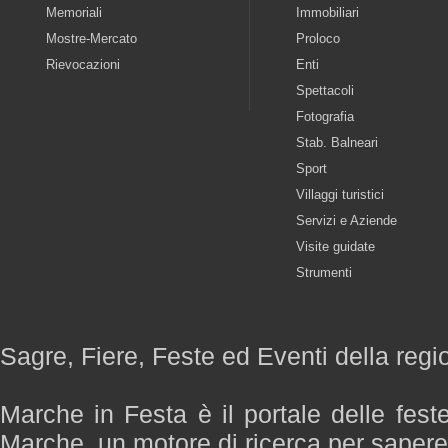
Memoriali
Immobiliari
Mostre-Mercato
Proloco
Rievocazioni
Enti
Spettacoli
Fotografia
Stab. Balneari
Sport
Villaggi turistici
Servizi e Aziende
Visite guidate
Strumenti
Sagre, Fiere, Feste ed Eventi della reg
Marche in Festa è il portale delle fest
Marche, un motore di ricerca per saper