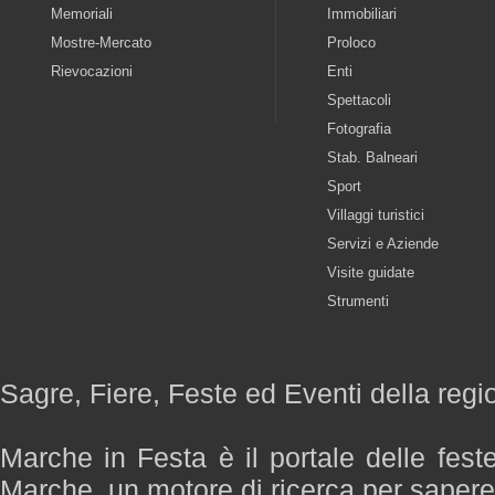
Memoriali
Immobiliari
Mostre-Mercato
Proloco
Rievocazioni
Enti
Spettacoli
Fotografia
Stab. Balneari
Sport
Villaggi turistici
Servizi e Aziende
Visite guidate
Strumenti
Sagre, Fiere, Feste ed Eventi della reg
Marche in Festa è il portale delle fest
Marche, un motore di ricerca per saper