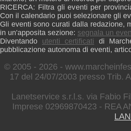
RICERCA: Filtra gli eventi per provinci
Con il calendario puoi selezionare gli ev
Gli eventi sono curati dalla redazione, m
in un'apposita sezione:
segnala un even
Diventando
utenti certificati
di Marche 
pubblicazione autonoma di eventi, artic
© 2005 - 2026 - www.marcheinfest
17 del 24/07/2003 presso Trib. 
Lanetservice s.r.l.s. via Fabio Fi
Imprese 02969870423 - REA A
LAN