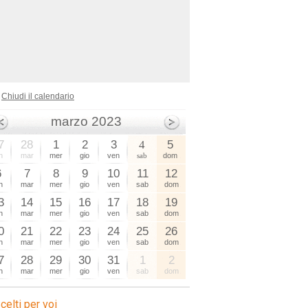
gre
Chiudi il calendario
marzo 2023
7
28
1
2
3
4
5
n
mar
mer
gio
ven
sab
dom
6
7
8
9
10
11
12
n
mar
mer
gio
ven
sab
dom
3
14
15
16
17
18
19
n
mar
mer
gio
ven
sab
dom
0
21
22
23
24
25
26
n
mar
mer
gio
ven
sab
dom
7
28
29
30
31
1
2
n
mar
mer
gio
ven
sab
dom
celti per voi