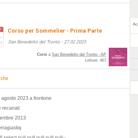
Ac
u
Corso per Sommelier - Prima Parte
1
San Benedetto del Tronto - 27.02.2023
3
Corsi
a
San Benedetto del Tronto - AP
Letture: 467
rche
4 agosto 2023 a frontone
e recanati
ttembre 2013
rragiastiq
l select null,null,null,null,null--