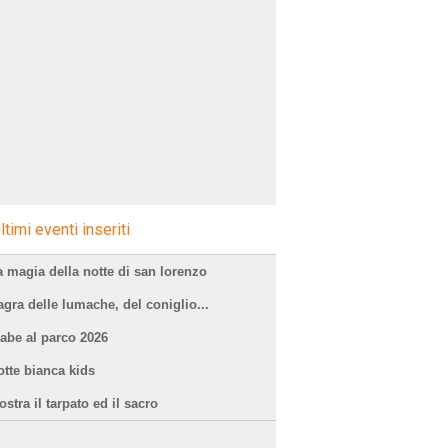
ltimi eventi inseriti
a magia della notte di san lorenzo
agra delle lumache, del coniglio...
iabe al parco 2026
otte bianca kids
stra il tarpato ed il sacro