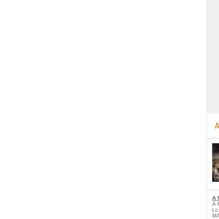
A
A 
A 
Lo
MA