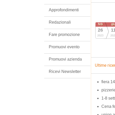
Approfondimenti
Redazionali
feb
gi
26
1
Fare promozione
2023
202
Promuovi evento
Promuovi azienda
Ultime rice
Ricevi Newsletter
fiera 1
pizzeri
1-8 se
Cena fe
union al