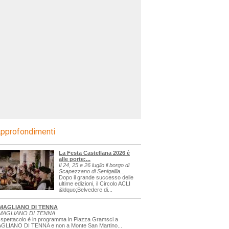
pprofondimenti
La Festa Castellana 2026 è
alle porte:...
Il 24, 25 e 26 luglio il borgo di
Scapezzano di Senigallia...
Dopo il grande successo delle
ultime edizioni, il Circolo ACLI
&ldquo;Belvedere di...
MAGLIANO DI TENNA
MAGLIANO DI TENNA
 spettacolo è in programma in Piazza Gramsci a
GLIANO DI TENNA e non a Monte San Martino...