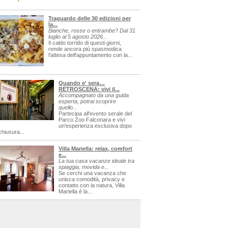
Traguardo delle 30 edizioni per
la...
Bianche, rosse o entrambe? Dal 31
luglio al 5 agosto 2026...
Il caldo torrido di questi giorni,
rende ancora più spasmodica
l'attesa dell'appuntamento con la...
Quando e' sera…
RETROSCENA: vivi il...
Accompagnato da una guida
esperta, potrai scoprire
quello...
Partecipa all'evento serale del
Parco Zoo Falconara e vivi
un'esperienza esclusiva dopo
chiusura...
Villa Mariella: relax, comfort
e...
La tua casa vacanze ideale tra
spiaggia, movida e...
Se cerchi una vacanza che
unisca comodità, privacy e
contatto con la natura, Villa
Mariella è la...