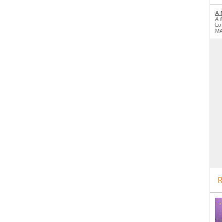
A 
A 
Lo
MA
R