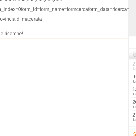
rm_index=0form_id=form_name=formcercaform_data=ricerca=sa
rovincia di macerata
le ricerche!
2
lu
lu
1
lu
2
lu
2
lu
S