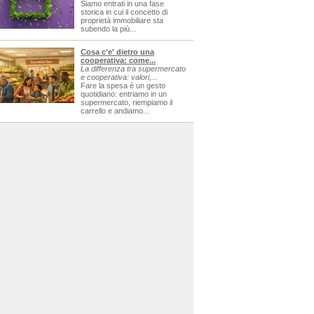
Siamo entrati in una fase
storica in cui il concetto di
proprietà immobiliare sta
subendo la più...
Cosa c'e' dietro una
cooperativa: come...
La differenza tra supermercato
e cooperativa: valori,...
Fare la spesa è un gesto
quotidiano: entriamo in un
supermercato, riempiamo il
carrello e andiamo...