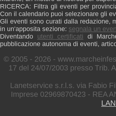
RICERCA: Filtra gli eventi per provinci
Con il calendario puoi selezionare gli ev
Gli eventi sono curati dalla redazione, m
in un'apposita sezione:
segnala un even
Diventando
utenti certificati
di Marche 
pubblicazione autonoma di eventi, artic
© 2005 - 2026 - www.marcheinfest
17 del 24/07/2003 presso Trib. 
Lanetservice s.r.l.s. via Fabio Fi
Imprese 02969870423 - REA A
LAN