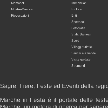
Memoriali
Immobiliari
Mostre-Mercato
Proloco
Rievocazioni
Enti
Spettacoli
Fotografia
Stab. Balneari
Sport
Villaggi turistici
Servizi e Aziende
Visite guidate
Strumenti
Sagre, Fiere, Feste ed Eventi della reg
Marche in Festa è il portale delle fest
Marche, un motore di ricerca per saper