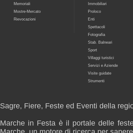
Memoriali
Immobiliari
Mostre-Mercato
Proloco
Rievocazioni
Enti
Spettacoli
Fotografia
Stab. Balneari
Sport
Villaggi turistici
Servizi e Aziende
Visite guidate
Strumenti
Sagre, Fiere, Feste ed Eventi della reg
Marche in Festa è il portale delle fest
Marche, un motore di ricerca per saper