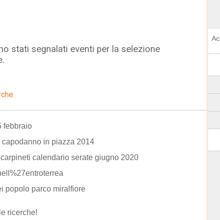
Ac
o stati segnalati eventi per la selezione
e.
rche
5 febbraio
 capodanno in piazza 2014
 carpineti calendario serate giugno 2020
nell%27entroterrea
ei popolo parco miralfiore
le ricerche!