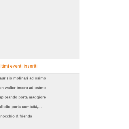
ltimi eventi inseriti
aurizio molinari ad osimo
on walter insero ad osimo
splorando porta maggiore
llotto porta comicità,...
inocchio & friends