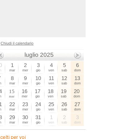
Chiudi il calendario
luglio 2025
0
1
2
3
4
5
6
n
mar
mer
gio
ven
sab
dom
7
8
9
10
11
12
13
n
mar
mer
gio
ven
sab
dom
4
15
16
17
18
19
20
n
mar
mer
gio
ven
sab
dom
1
22
23
24
25
26
27
n
mar
mer
gio
ven
sab
dom
8
29
30
31
1
2
3
n
mar
mer
gio
ven
sab
dom
celti per voi