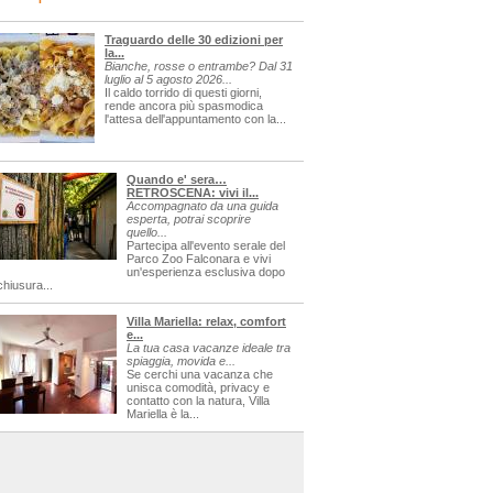
Traguardo delle 30 edizioni per
la...
Bianche, rosse o entrambe? Dal 31
luglio al 5 agosto 2026...
Il caldo torrido di questi giorni,
rende ancora più spasmodica
l'attesa dell'appuntamento con la...
Quando e' sera…
RETROSCENA: vivi il...
Accompagnato da una guida
esperta, potrai scoprire
quello...
Partecipa all'evento serale del
Parco Zoo Falconara e vivi
un'esperienza esclusiva dopo
chiusura...
Villa Mariella: relax, comfort
e...
La tua casa vacanze ideale tra
spiaggia, movida e...
Se cerchi una vacanza che
unisca comodità, privacy e
contatto con la natura, Villa
Mariella è la...