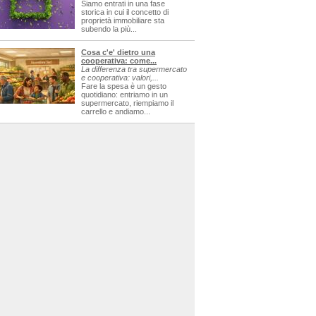
Siamo entrati in una fase
storica in cui il concetto di
proprietà immobiliare sta
subendo la più...
Cosa c'e' dietro una
cooperativa: come...
La differenza tra supermercato
e cooperativa: valori,...
Fare la spesa è un gesto
quotidiano: entriamo in un
supermercato, riempiamo il
carrello e andiamo...