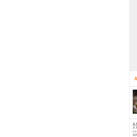
A
A 
A 
Lo
MA