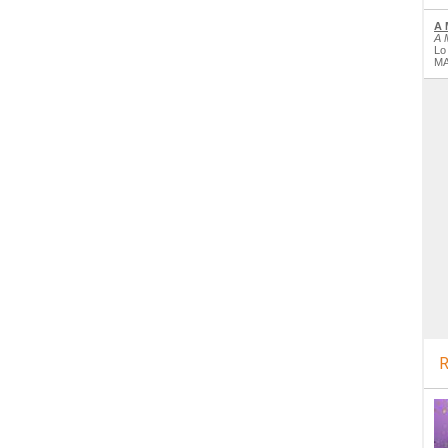
A 
A 
Lo
MA
R