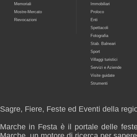
Memoriali
Immobiliari
Mostre-Mercato
Proloco
Rievocazioni
Enti
Spettacoli
Fotografia
Stab. Balneari
Sport
Villaggi turistici
Servizi e Aziende
Visite guidate
Strumenti
Sagre, Fiere, Feste ed Eventi della reg
Marche in Festa è il portale delle fest
Marche, un motore di ricerca per saper