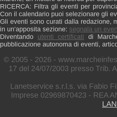
RICERCA: Filtra gli eventi per provinci
Con il calendario puoi selezionare gli ev
Gli eventi sono curati dalla redazione, m
in un'apposita sezione:
segnala un even
Diventando
utenti certificati
di Marche 
pubblicazione autonoma di eventi, artic
© 2005 - 2026 - www.marcheinfest
17 del 24/07/2003 presso Trib. 
Lanetservice s.r.l.s. via Fabio Fi
Imprese 02969870423 - REA A
LAN