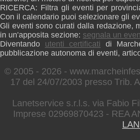
RICERCA: Filtra gli eventi per provinci
Con il calendario puoi selezionare gli ev
Gli eventi sono curati dalla redazione, m
in un'apposita sezione:
segnala un even
Diventando
utenti certificati
di Marche 
pubblicazione autonoma di eventi, artic
© 2005 - 2026 - www.marcheinfest
17 del 24/07/2003 presso Trib. 
Lanetservice s.r.l.s. via Fabio Fi
Imprese 02969870423 - REA A
LAN