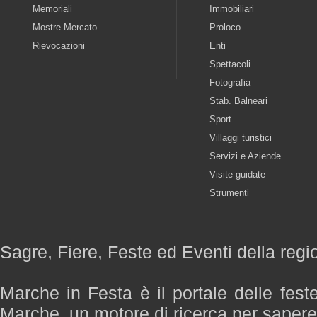
Memoriali
Immobiliari
Mostre-Mercato
Proloco
Rievocazioni
Enti
Spettacoli
Fotografia
Stab. Balneari
Sport
Villaggi turistici
Servizi e Aziende
Visite guidate
Strumenti
Sagre, Fiere, Feste ed Eventi della reg
Marche in Festa è il portale delle fest
Marche, un motore di ricerca per saper