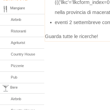
((('llkc'='llkcform_index
Mangiare
nella provincia di macera
Airbnb
eventi 2 settembreve co
Ristoranti
Guarda tutte le ricerche!
Agriturist
Country House
Pizzerie
Pub
Bere
Airbnb