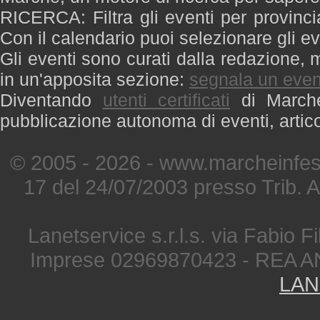
RICERCA: Filtra gli eventi per provinci
Con il calendario puoi selezionare gli ev
Gli eventi sono curati dalla redazione, m
in un'apposita sezione:
segnala un even
Diventando
utenti certificati
di Marche 
pubblicazione autonoma di eventi, artic
© 2005 - 2026 - www.marcheinfest
17 del 24/07/2003 presso Trib. 
Lanetservice s.r.l.s. via Fabio Fi
Imprese 02969870423 - REA A
LAN