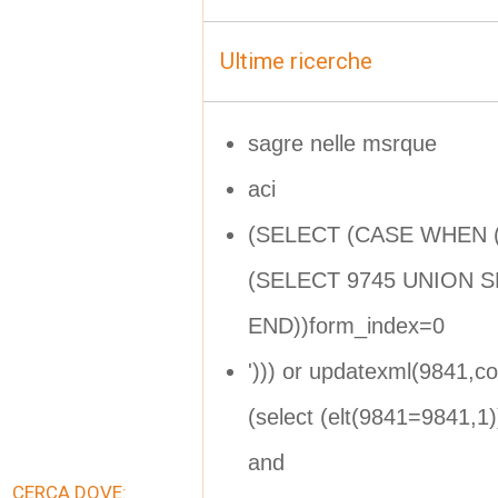
Ultime ricerche
sagre nelle msrque
aci
(SELECT (CASE WHEN (
(SELECT 9745 UNION S
END))form_index=0
'))) or updatexml(9841,
(select (elt(9841=9841,1
and
CERCA DOVE: