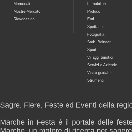
Memoriali
Immobiliari
Mostre-Mercato
Proloco
Rievocazioni
Enti
Spettacoli
Fotografia
Stab. Balneari
Sport
Villaggi turistici
Servizi e Aziende
Visite guidate
Strumenti
Sagre, Fiere, Feste ed Eventi della reg
Marche in Festa è il portale delle fest
Marche, un motore di ricerca per saper