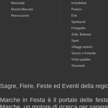
Memoriali
Immobiliari
Mostre-Mercato
Proloco
Rievocazioni
Enti
Spettacoli
Fotografia
Stab. Balneari
Sport
Villaggi turistici
Servizi e Aziende
Visite guidate
Strumenti
Sagre, Fiere, Feste ed Eventi della reg
Marche in Festa è il portale delle fest
Marche, un motore di ricerca per saper