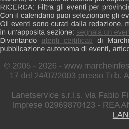
RICERCA: Filtra gli eventi per provinci
Con il calendario puoi selezionare gli ev
Gli eventi sono curati dalla redazione, m
in un'apposita sezione:
segnala un even
Diventando
utenti certificati
di Marche 
pubblicazione autonoma di eventi, artic
© 2005 - 2026 - www.marcheinfest
17 del 24/07/2003 presso Trib. 
Lanetservice s.r.l.s. via Fabio Fi
Imprese 02969870423 - REA A
LAN