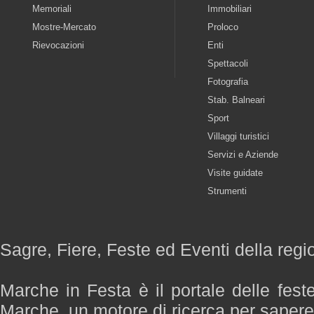
Memoriali
Immobiliari
Mostre-Mercato
Proloco
Rievocazioni
Enti
Spettacoli
Fotografia
Stab. Balneari
Sport
Villaggi turistici
Servizi e Aziende
Visite guidate
Strumenti
Sagre, Fiere, Feste ed Eventi della reg
Marche in Festa è il portale delle fest
Marche, un motore di ricerca per saper