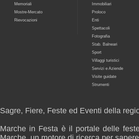
Memoriali
Immobiliari
Mostre-Mercato
Proloco
Rievocazioni
Enti
Spettacoli
Fotografia
Stab. Balneari
Sport
Villaggi turistici
Servizi e Aziende
Visite guidate
Strumenti
Sagre, Fiere, Feste ed Eventi della reg
Marche in Festa è il portale delle fest
Marche, un motore di ricerca per saper