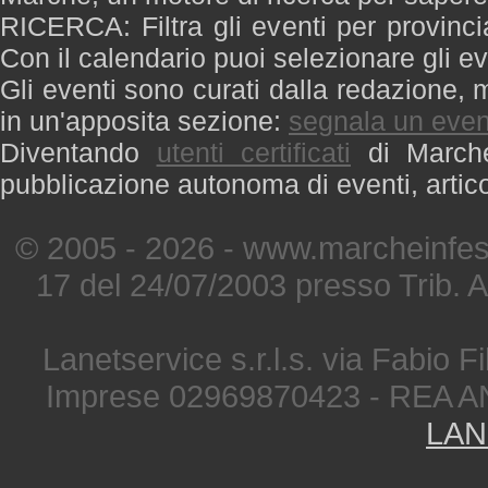
RICERCA: Filtra gli eventi per provinci
Con il calendario puoi selezionare gli ev
Gli eventi sono curati dalla redazione, m
in un'apposita sezione:
segnala un even
Diventando
utenti certificati
di Marche 
pubblicazione autonoma di eventi, artic
© 2005 - 2026 - www.marcheinfest
17 del 24/07/2003 presso Trib. 
Lanetservice s.r.l.s. via Fabio Fi
Imprese 02969870423 - REA A
LAN