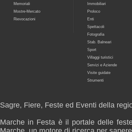
Memoriali
Immobiliari
Mostre-Mercato
Proloco
Rievocazioni
Enti
Spettacoli
Fotografia
Stab. Balneari
Sport
Villaggi turistici
Servizi e Aziende
Visite guidate
Strumenti
Sagre, Fiere, Feste ed Eventi della reg
Marche in Festa è il portale delle fest
Marche, un motore di ricerca per saper