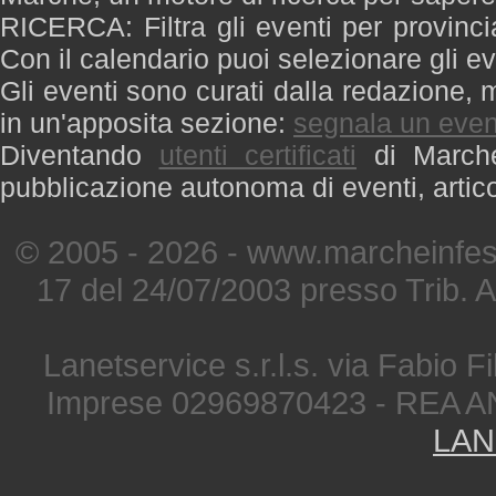
RICERCA: Filtra gli eventi per provinci
Con il calendario puoi selezionare gli ev
Gli eventi sono curati dalla redazione, m
in un'apposita sezione:
segnala un even
Diventando
utenti certificati
di Marche 
pubblicazione autonoma di eventi, artic
© 2005 - 2026 - www.marcheinfest
17 del 24/07/2003 presso Trib. 
Lanetservice s.r.l.s. via Fabio Fi
Imprese 02969870423 - REA A
LAN