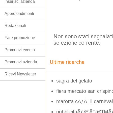
Inserisci azienda
Approfondimenti
Redazionali
Non sono stati segnalati
Fare promozione
selezione corrente.
Promuovi evento
Ultime ricerche
Promuovi azienda
Ricevi Newsletter
sagra del gelato
fiera mercato san crispin
marotta cÃƒÂ¨ il carneva
pubblicitaÃƒÆ’Ã†â€TMÃ