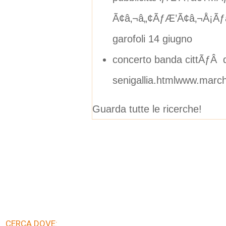
Ã¢â‚¬â„¢ÃƒÆ’Ã¢â‚¬Å¡Ãƒâ
garofoli 14 giugno
concerto banda cittÃƒÂ d
senigallia.htmlwww.marche
Guarda tutte le ricerche!
CERCA DOVE: