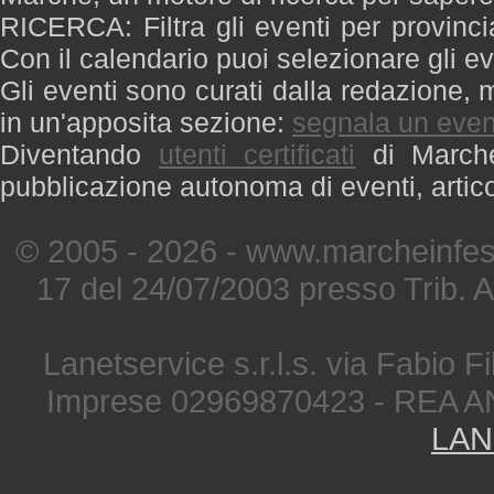
RICERCA: Filtra gli eventi per provinci
Con il calendario puoi selezionare gli ev
Gli eventi sono curati dalla redazione, m
in un'apposita sezione:
segnala un even
Diventando
utenti certificati
di Marche 
pubblicazione autonoma di eventi, artic
© 2005 - 2026 - www.marcheinfest
17 del 24/07/2003 presso Trib. 
Lanetservice s.r.l.s. via Fabio Fi
Imprese 02969870423 - REA A
LAN