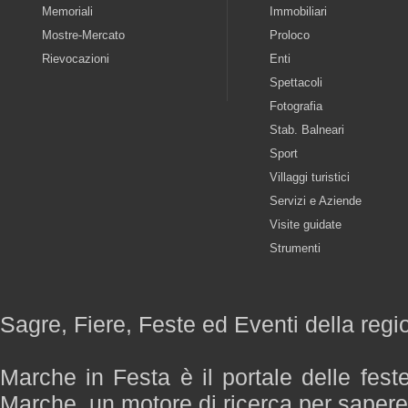
Memoriali
Immobiliari
Mostre-Mercato
Proloco
Rievocazioni
Enti
Spettacoli
Fotografia
Stab. Balneari
Sport
Villaggi turistici
Servizi e Aziende
Visite guidate
Strumenti
Sagre, Fiere, Feste ed Eventi della reg
Marche in Festa è il portale delle fest
Marche, un motore di ricerca per saper