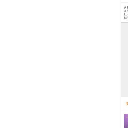
A 
A 
Lo
MA
R