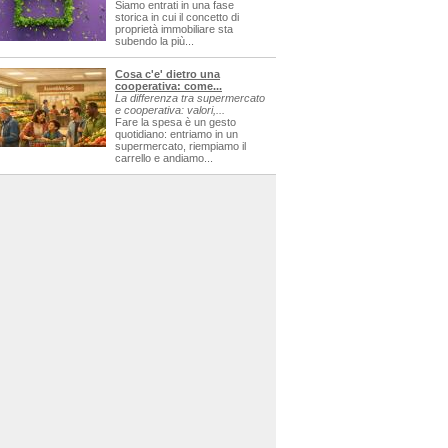
Siamo entrati in una fase
storica in cui il concetto di
proprietà immobiliare sta
subendo la più...
Cosa c'e' dietro una
cooperativa: come...
La differenza tra supermercato
e cooperativa: valori,...
Fare la spesa è un gesto
quotidiano: entriamo in un
supermercato, riempiamo il
carrello e andiamo...