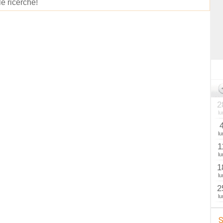
le ricerche!
2
lu
lu
1
lu
1
lu
2
lu
S