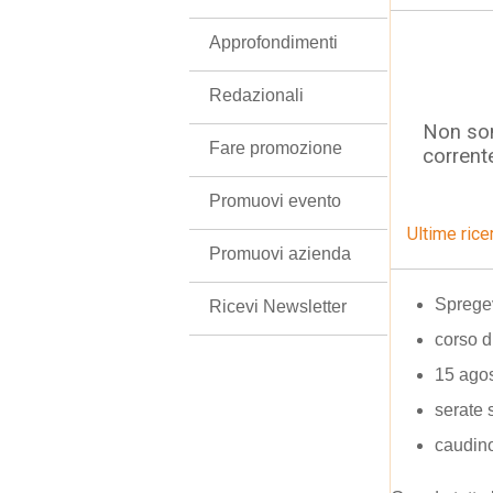
Approfondimenti
Redazionali
Non son
Fare promozione
corrent
Promuovi evento
Ultime rice
Promuovi azienda
Spregev
Ricevi Newsletter
corso d
15 agos
serate 
caudin