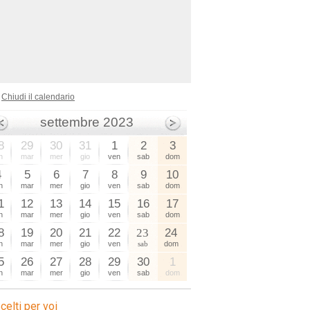
Chiudi il calendario
settembre 2023
8
29
30
31
1
2
3
n
mar
mer
gio
ven
sab
dom
4
5
6
7
8
9
10
n
mar
mer
gio
ven
sab
dom
1
12
13
14
15
16
17
n
mar
mer
gio
ven
sab
dom
8
19
20
21
22
23
24
n
mar
mer
gio
ven
sab
dom
5
26
27
28
29
30
1
n
mar
mer
gio
ven
sab
dom
celti per voi