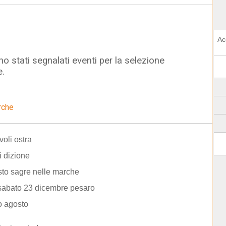
Ac
o stati segnalati eventi per la selezione
e.
rche
oli ostra
i dizione
to sagre nelle marche
sabato 23 dicembre pesaro
o agosto