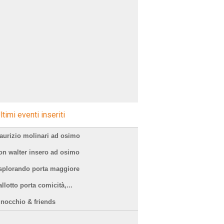
ltimi eventi inseriti
aurizio molinari ad osimo
on walter insero ad osimo
splorando porta maggiore
llotto porta comicità,...
inocchio & friends