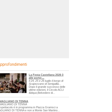
pprofondimenti
La Festa Castellana 2026 è
alle porte:...
Il 24, 25 e 26 luglio il borgo di
Scapezzano di Senigallia...
Dopo il grande successo delle
ultime edizioni, il Circolo ACLI
&ldquo;Belvedere di...
MAGLIANO DI TENNA
MAGLIANO DI TENNA
 spettacolo è in programma in Piazza Gramsci a
GLIANO DI TENNA e non a Monte San Martino...