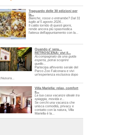
Traguardo delle 30 edizioni per
la...
Bianche, rosse o entrambe? Dal 31
luglio al 5 agosto 2026...
Il caldo torrido di questi giorni,
rende ancora più spasmodica
l'attesa dell'appuntamento con la...
Quando e' sera…
RETROSCENA: vivi il...
Accompagnato da una guida
esperta, potrai scoprire
quello...
Partecipa all'evento serale del
Parco Zoo Falconara e vivi
un'esperienza esclusiva dopo
chiusura...
Villa Mariella: relax, comfort
e...
La tua casa vacanze ideale tra
spiaggia, movida e...
Se cerchi una vacanza che
unisca comodità, privacy e
contatto con la natura, Villa
Mariella è la...