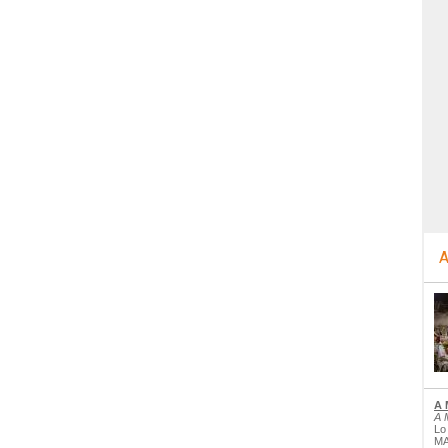
A
A 
A 
Lo
MA