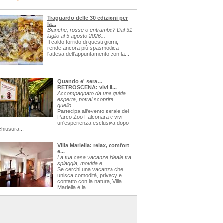
Traguardo delle 30 edizioni per
la...
Bianche, rosse o entrambe? Dal 31
luglio al 5 agosto 2026...
Il caldo torrido di questi giorni,
rende ancora più spasmodica
l'attesa dell'appuntamento con la...
Quando e' sera…
RETROSCENA: vivi il...
Accompagnato da una guida
esperta, potrai scoprire
quello...
Partecipa all'evento serale del
Parco Zoo Falconara e vivi
un'esperienza esclusiva dopo
chiusura...
Villa Mariella: relax, comfort
e...
La tua casa vacanze ideale tra
spiaggia, movida e...
Se cerchi una vacanza che
unisca comodità, privacy e
contatto con la natura, Villa
Mariella è la...