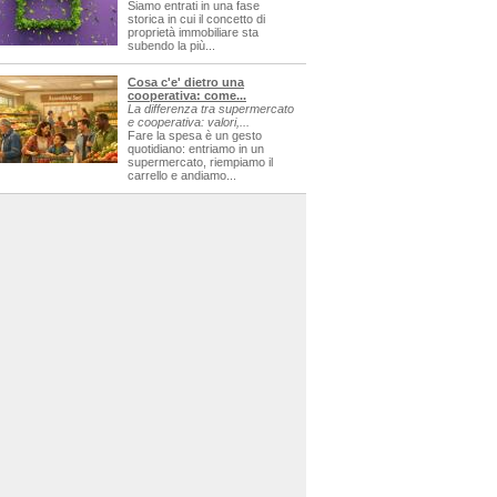
Siamo entrati in una fase
storica in cui il concetto di
proprietà immobiliare sta
subendo la più...
Cosa c'e' dietro una
cooperativa: come...
La differenza tra supermercato
e cooperativa: valori,...
Fare la spesa è un gesto
quotidiano: entriamo in un
supermercato, riempiamo il
carrello e andiamo...