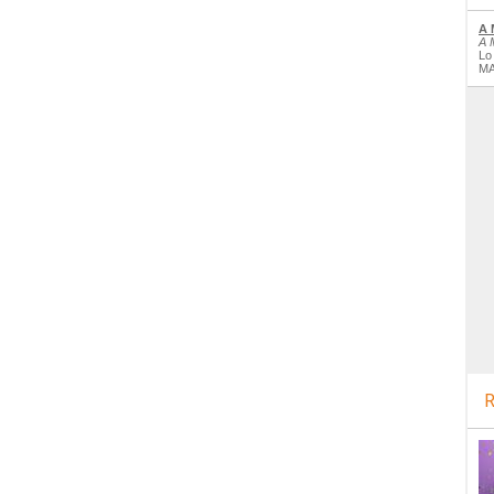
A 
A 
Lo
MA
R