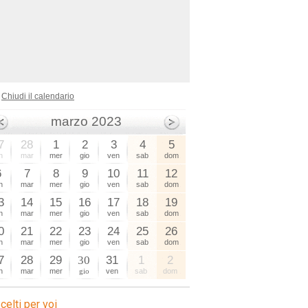
Chiudi il calendario
marzo 2023
7
28
1
2
3
4
5
n
mar
mer
gio
ven
sab
dom
6
7
8
9
10
11
12
n
mar
mer
gio
ven
sab
dom
3
14
15
16
17
18
19
n
mar
mer
gio
ven
sab
dom
0
21
22
23
24
25
26
n
mar
mer
gio
ven
sab
dom
7
28
29
30
31
1
2
n
mar
mer
gio
ven
sab
dom
celti per voi