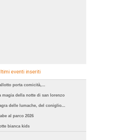
ltimi eventi inseriti
llotto porta comicità,...
a magia della notte di san lorenzo
agra delle lumache, del coniglio...
iabe al parco 2026
otte bianca kids