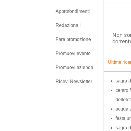
Approfondimenti
Redazionali
Non son
Fare promozione
corrent
Promuovi evento
Ultime rice
Promuovi azienda
sagra d
Ricevi Newsletter
centro 
dellele
acquala
festa 
sagra d