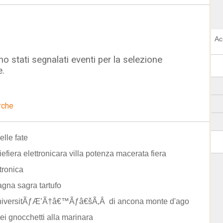
Ac
o stati segnalati eventi per la selezione
e.
rche
elle fate
fiefiera elettronicara villa potenza macerata fiera
ttronica
gna sagra tartufo
universitÃƒÆ’Ã†â€™Ãƒâ€šÃ‚Â di ancona monte d'ago
ei gnocchetti alla marinara