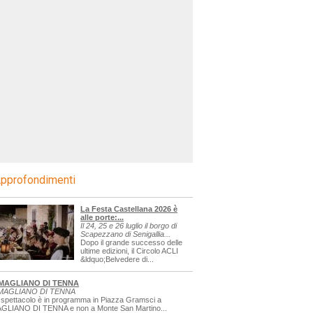
pprofondimenti
La Festa Castellana 2026 è
alle porte:...
Il 24, 25 e 26 luglio il borgo di
Scapezzano di Senigallia...
Dopo il grande successo delle
ultime edizioni, il Circolo ACLI
&ldquo;Belvedere di...
MAGLIANO DI TENNA
MAGLIANO DI TENNA
 spettacolo è in programma in Piazza Gramsci a
GLIANO DI TENNA e non a Monte San Martino...