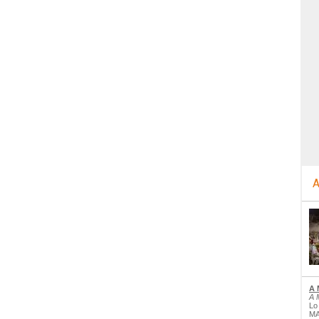
A
A 
A 
Lo
MA