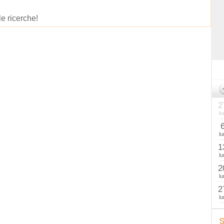
le ricerche!
2
lu
lu
1
lu
2
lu
2
lu
S