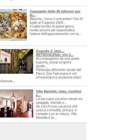
Traguardo delle 30 edizioni per
la...
Bianche, rosse o entrambe? Dal 31
luglio al 5 agosto 2026...
Il caldo torrido di questi giorni,
rende ancora più spasmodica
l'attesa dell'appuntamento con la...
Quando e' sera…
RETROSCENA: vivi il...
Accompagnato da una guida
esperta, potrai scoprire
quello...
Partecipa all'evento serale del
Parco Zoo Falconara e vivi
un'esperienza esclusiva dopo
chiusura...
Villa Mariella: relax, comfort
e...
La tua casa vacanze ideale tra
spiaggia, movida e...
Se cerchi una vacanza che
unisca comodità, privacy e
contatto con la natura, Villa
Mariella è la...