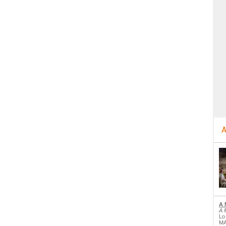
A
A 
A 
Lo
MA