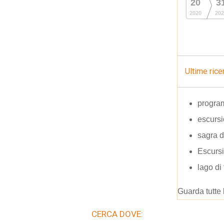
20
3
2020
202
Ultime rice
program
escursi
sagra d
Escursi
lago di 
Guarda tutte 
CERCA DOVE: