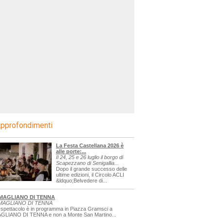
pprofondimenti
La Festa Castellana 2026 è
alle porte:...
Il 24, 25 e 26 luglio il borgo di
Scapezzano di Senigallia...
Dopo il grande successo delle
ultime edizioni, il Circolo ACLI
&ldquo;Belvedere di...
MAGLIANO DI TENNA
MAGLIANO DI TENNA
 spettacolo è in programma in Piazza Gramsci a
GLIANO DI TENNA e non a Monte San Martino...