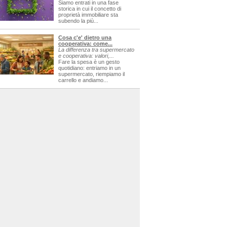
Siamo entrati in una fase
storica in cui il concetto di
proprietà immobiliare sta
subendo la più...
Cosa c'e' dietro una
cooperativa: come...
La differenza tra supermercato
e cooperativa: valori,...
Fare la spesa è un gesto
quotidiano: entriamo in un
supermercato, riempiamo il
carrello e andiamo...