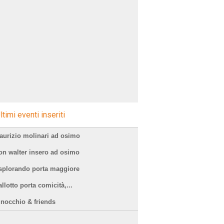
ltimi eventi inseriti
aurizio molinari ad osimo
on walter insero ad osimo
splorando porta maggiore
llotto porta comicità,...
inocchio & friends