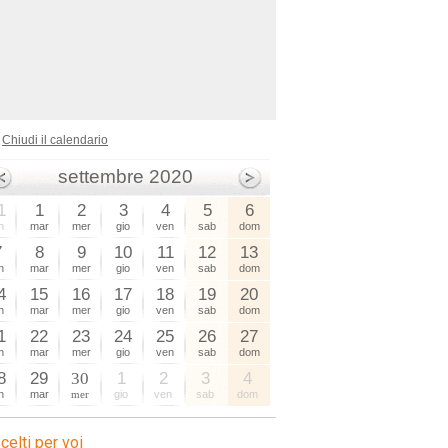
Chiudi il calendario
settembre 2020
1
1
2
3
4
5
6
n
mar
mer
gio
ven
sab
dom
7
8
9
10
11
12
13
n
mar
mer
gio
ven
sab
dom
4
15
16
17
18
19
20
n
mar
mer
gio
ven
sab
dom
1
22
23
24
25
26
27
n
mar
mer
gio
ven
sab
dom
8
29
30
1
2
3
4
n
mar
mer
gio
ven
sab
dom
celti per voi