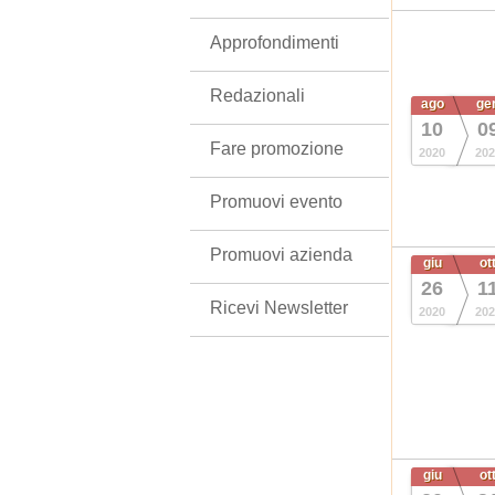
Approfondimenti
Redazionali
ago
ge
10
0
Fare promozione
2020
202
Promuovi evento
Promuovi azienda
giu
ot
26
1
Ricevi Newsletter
2020
202
giu
ot