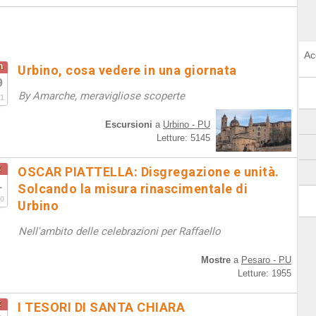
Ac
n
Urbino, cosa vedere in una giornata
9
By Amarche, meravigliose scoperte
1
Escursioni
a
Urbino - PU
Letture: 5145
t
OSCAR PIATTELLA: Disgregazione e unità.
1
Solcando la misura rinascimentale di
0
Urbino
Nell'ambito delle celebrazioni per Raffaello
Mostre
a
Pesaro - PU
Letture: 1955
t
I TESORI DI SANTA CHIARA