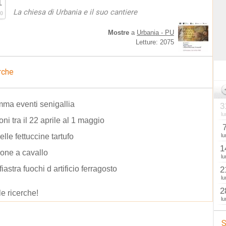
1
La chiesa di Urbania e il suo cantiere
0
Mostre
a
Urbania - PU
Letture: 2075
rche
ma eventi senigallia
3
lu
oni tra il 22 aprile al 1 maggio
elle fettuccine tartufo
lu
1
one a cavallo
lu
fiastra fuochi d artificio ferragosto
2
lu
2
le ricerche!
lu
S