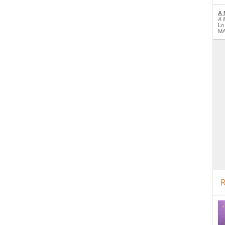
A 
A 
Lo
MA
R