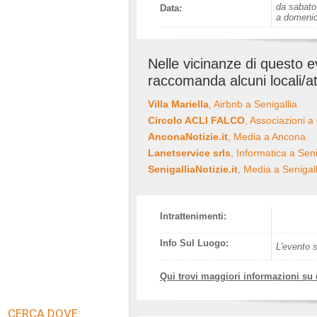
da sabato
Data:
a domenic
Nelle vicinanze di questo 
raccomanda alcuni locali/at
Villa Mariella
, Airbnb a Senigallia
Circolo ACLI FALCO
, Associazioni a
AnconaNotizie.it
, Media a Ancona
Lanetservice srls
, Informatica a Seni
SenigalliaNotizie.it
, Media a Senigall
Intrattenimenti:
Info Sul Luogo:
L'evento s
Qui trovi maggiori informazioni su
CERCA DOVE: