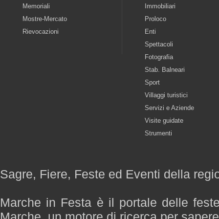
Memoriali
Immobiliari
Mostre-Mercato
Proloco
Rievocazioni
Enti
Spettacoli
Fotografia
Stab. Balneari
Sport
Villaggi turistici
Servizi e Aziende
Visite guidate
Strumenti
Sagre, Fiere, Feste ed Eventi della reg
Marche in Festa è il portale delle fest
Marche, un motore di ricerca per saper