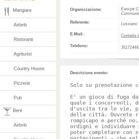
Eascpe Ci
Organizzazione:
Mangiare
Communic
Referente:
Lussiano 
Airbnb
E-Mail:
Contatta i
Ristoranti
Telefono:
35171444
Agriturist
Country House
Descrizione evento:
Pizzerie
Solo su prenotazione 
E' un gioco di fuga da
Pub
quale i concorrenti, d
d'uscita tra le vie, p
Bere
della città. Dovrete r
rompicapo e perché no.
Airbnb
ordigni e individuare 
poter completare con s
partecipanti - che sol