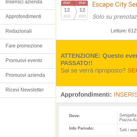
Inserisci azienda
mar
mar
Escape City Sen
12
12
Solo su prenotaz
Approfondimenti
2022
2023
Letture:
612
Redazionali
Fare promozione
ATTENZIONE: Questo event
Promuovi evento
PASSATO!!
Sai se verrà riproposto?
SE
Promuovi azienda
Ricevi Newsletter
Approfondimenti:
INSERIS
Senigallia
Dove:
Piazza Aur
Info Periodo:
Tutti i we