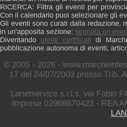
RICERCA: Filtra gli eventi per provinci
Con il calendario puoi selezionare gli ev
Gli eventi sono curati dalla redazione, m
in un'apposita sezione:
segnala un even
Diventando
utenti certificati
di Marche 
pubblicazione autonoma di eventi, artic
© 2005 - 2026 - www.marcheinfest
17 del 24/07/2003 presso Trib. 
Lanetservice s.r.l.s. via Fabio Fi
Imprese 02969870423 - REA A
LAN