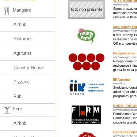
W-TV WorldTou
www.w-tv.it
Sponsorizzazioni
Mangiare
materiale promoz
culturale in Italia
Airbnb
Mrs. Nanny Pa
www.mrsnanny.it
Il Mrs. Nanny Pa
Ristoranti
ricreativo che o
Offre un servizi
tante attività e l
Agriturist
Navigancona -
www.navigancon
Navigancona offre
audioguide in it
Country House
giusta formula p
molto contenuti.
IIKAncona
Pizzerie
www.iik.it
Svolgiamo corsi 
adulti e per chi
Pub
programmi perso
FORM - ORCH
Bere
www.filarmonica
Fondazione Orc
Fondazione Orch
Airbnb
soggetto giuridic
dell’Orchestra 
Enoteca Doric
www.enotecadori