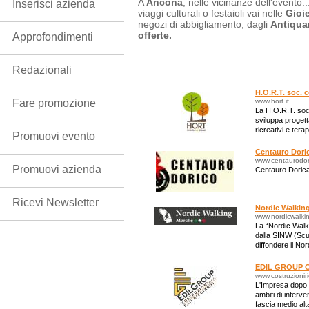
A
Ancona
, nelle vicinanze dell'evento.
Inserisci azienda
viaggi culturali o festaioli vai nelle
Gioie
negozi di abbigliamento, dagli
Antiqua
offerte.
Approfondimenti
Redazionali
H.O.R.T. soc. 
Fare promozione
www.hort.it
La H.O.R.T. soc
sviluppa progett
ricreativi e terap
Promuovi evento
in ambiente natu
Centauro Dori
www.centaurodori
Promuovi azienda
Centauro Dorica
Ricevi Newsletter
Nordic Walkin
www.nordicwalki
La “Nordic Walk
dalla SINW (Scuo
diffondere il No
naturale.
EDIL GROUP C
www.costruzioniric
L'Impresa dopo e
ambiti di interven
fascia medio alta