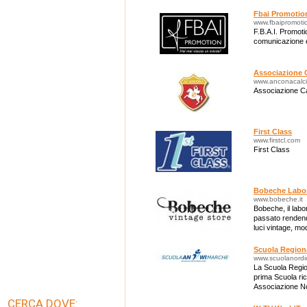
realizzati con m
Fbai Promotio
www.fbaipromotio
F.B.A.I. Promoti
comunicazione 
Associazione 
www.anconacalcio
Associazione Ca
First Class
www.firstcl.com
First Class
Bobeche Labor
www.bobeche.it
Bobeche, il labor
passato rendend
luci vintage, mod
accessori moda 
Scuola Region
www.scuolanordi
La Scuola Regi
prima Scuola ri
Associazione No
CERCA DOVE: