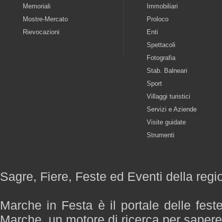
Memoriali
Immobiliari
Mostre-Mercato
Proloco
Rievocazioni
Enti
Spettacoli
Fotografia
Stab. Balneari
Sport
Villaggi turistici
Servizi e Aziende
Visite guidate
Strumenti
Sagre, Fiere, Feste ed Eventi della reg
Marche in Festa è il portale delle fest
Marche, un motore di ricerca per saper