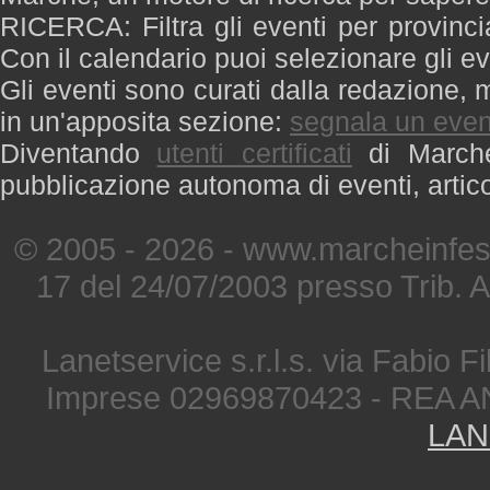
RICERCA: Filtra gli eventi per provinci
Con il calendario puoi selezionare gli ev
Gli eventi sono curati dalla redazione, m
in un'apposita sezione:
segnala un even
Diventando
utenti certificati
di Marche 
pubblicazione autonoma di eventi, artic
© 2005 - 2026 - www.marcheinfest
17 del 24/07/2003 presso Trib. 
Lanetservice s.r.l.s. via Fabio Fi
Imprese 02969870423 - REA A
LAN