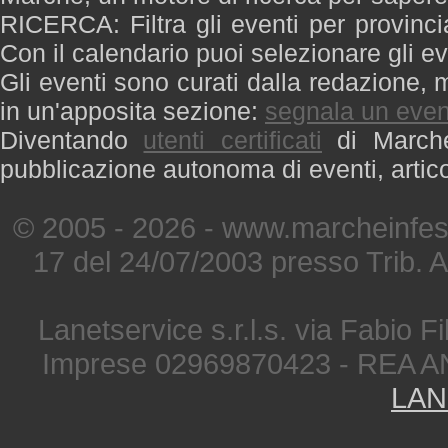
RICERCA: Filtra gli eventi per provinci
Con il calendario puoi selezionare gli ev
Gli eventi sono curati dalla redazione, m
in un'apposita sezione:
segnala un even
Diventando
utenti certificati
di Marche 
pubblicazione autonoma di eventi, artic
© 2005 - 2026 - www.marcheinfest
17 del 24/07/2003 presso Trib. 
Lanetservice s.r.l.s. via Fabio Fi
Imprese 02969870423 - REA A
LAN