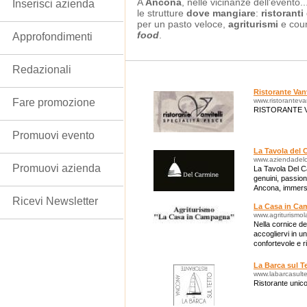
A
Ancona
, nelle vicinanze dell'evento.
Inserisci azienda
le strutture
dove mangiare
:
ristoranti
per un pasto veloce,
agriturismi
e coun
food
.
Approfondimenti
Redazionali
Ristorante Vanv
Fare promozione
www.ristorantevanv
RISTORANTE V
Promuovi evento
La Tavola del 
www.aziendadelc
Promuovi azienda
La Tavola Del Ca
genuini, passione
Ancona, immers
Ricevi Newsletter
La Casa in C
www.agriturismo
Nella cornice del
accogliervi in u
confortevole e r
La Barca sul T
www.labarcasultet
Ristorante unico