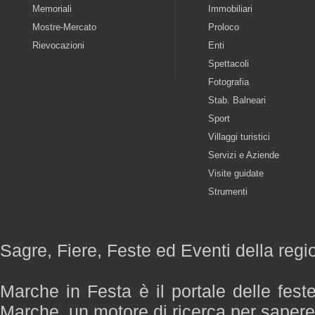
Memoriali
Immobiliari
Mostre-Mercato
Proloco
Rievocazioni
Enti
Spettacoli
Fotografia
Stab. Balneari
Sport
Villaggi turistici
Servizi e Aziende
Visite guidate
Strumenti
Sagre, Fiere, Feste ed Eventi della reg
Marche in Festa è il portale delle fest
Marche, un motore di ricerca per saper