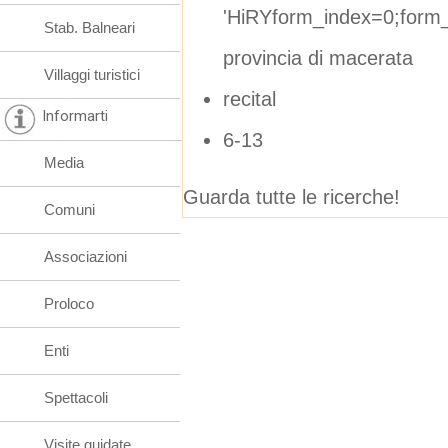
'HiRYform_index=0;form_
Stab. Balneari
provincia di macerata
Villaggi turistici
recital
Informarti
6-13
Media
Guarda tutte le ricerche!
Comuni
Associazioni
Proloco
Enti
Spettacoli
Visite guidate