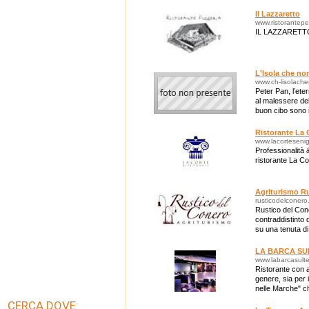
Il Lazzaretto
www.ristorante
IL LAZZARETT
L'Isola che no
www.ch-lisolache
Peter Pan, l’ete
al malessere del
buon cibo sono i
un offerta che i c
Ristorante La 
www.lacorteseniga
Professionalità 
ristorante La Co
Agriturismo R
rusticodelconero.
Rustico del Cone
contraddistinto d
su una tenuta di
autoctone e tart
LA BARCA SU
www.labarcasultet
Ristorante con 
genere, sia per i
nelle Marche" ch
CERCA DOVE: