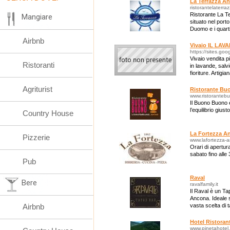
La Terrazza A
ristorantelaterr
Ristorante La T
Mangiare
situato nel port
Duomo e i quarti
sul ponte di una
Airbnb
Vivaio IL LAV
https://sites.goo
Vivaio vendita p
Ristoranti
in lavande, salv
fioriture. Artigi
Agriturist
Ristorante B
www.ristoranteb
Il Buono Buono è
l’equilibrio gius
Country House
La Fortezza A
Pizzerie
www.lafortezza-a
Orari di apertura
sabato fino alle
Pub
Raval
Bere
ravalfamily.it
Il Raval è un Ta
Ancona. Ideale s
Airbnb
vasta scelta di t
Hotel Ristoran
www.pinetahotel