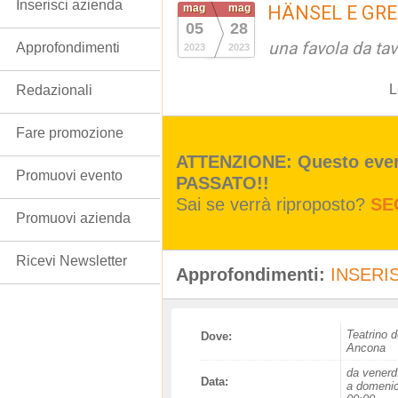
Inserisci azienda
mag
mag
HÄNSEL E GR
05
28
una favola da tav
Approfondimenti
2023
2023
L
Redazionali
Fare promozione
ATTENZIONE: Questo event
Promuovi evento
PASSATO!!
Sai se verrà riproposto?
SE
Promuovi azienda
Ricevi Newsletter
Approfondimenti:
INSERIS
Teatrino d
Dove:
Ancona
da venerd
Data:
a domenic