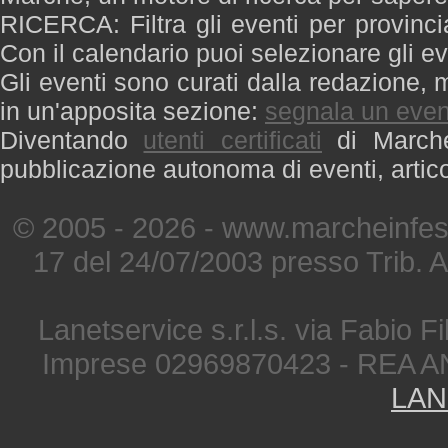
RICERCA: Filtra gli eventi per provinci
Con il calendario puoi selezionare gli ev
Gli eventi sono curati dalla redazione, m
in un'apposita sezione:
segnala un even
Diventando
utenti certificati
di Marche 
pubblicazione autonoma di eventi, artic
© 2005 - 2026 - www.marcheinfest
17 del 24/07/2003 presso Trib. 
Lanetservice s.r.l.s. via Fabio Fi
Imprese 02969870423 - REA A
LAN