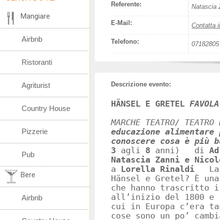
Referente:
Natascia 
Mangiare
E-Mail:
Contatta i
Airbnb
Telefono:
07182805
Ristoranti
Descrizione evento:
Agriturist
HÄNSEL E GRETEL
FAVOLA
Country House
MARCHE TEATRO/ TEATRO 
Pizzerie
educazione alimentare 
conoscere cosa è più b
3
agli
8
anni) di
Ad
Pub
Natascia Zanni e Nicol
a
Lorella Rinaldi
La c
Bere
Hänsel e Gretel? È una
che hanno trascritto i
all’inizio del 1800 e 
Airbnb
cui in Europa c’era t
cose sono un po’ cambi