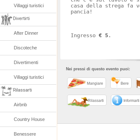
Villaggi turistici
casa della strega fa v
pancia!
Divertirti
After Dinner
Ingresso
€ 5
.
Discoteche
Divertimenti
Nei pressi di questo evento puoi:
Villaggi turistici
Mangiare
Bere
Rilassarti
Rilassarti
Informarti
Airbnb
Country House
Benessere