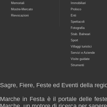
Memoriali
Immobiliari
Mostre-Mercato
Proloco
Rievocazioni
Enti
Spettacoli
Fotografia
Stab. Balneari
Sport
Villaggi turistici
Servizi e Aziende
Visite guidate
Strumenti
Sagre, Fiere, Feste ed Eventi della reg
Marche in Festa è il portale delle fest
Marche, un motore di ricerca per saper