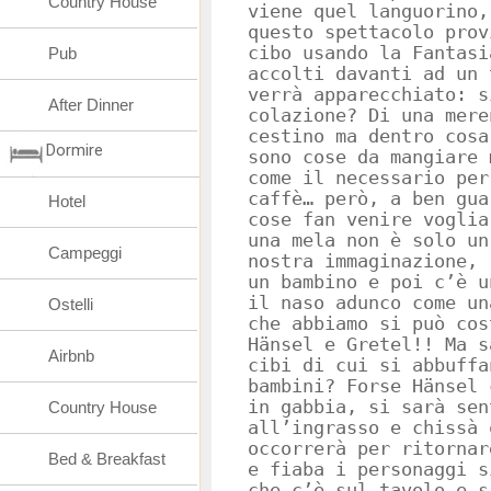
Country House
viene quel languorino,
questo spettacolo prov
cibo usando la Fantas
Pub
accolti davanti ad un 
verrà apparecchiato: s
After Dinner
colazione? Di una mere
cestino ma dentro cosa
Dormire
sono cose da mangiare 
come il necessario per
caffè… però, a ben gua
Hotel
cose fan venire voglia
una mela non è solo un
Campeggi
nostra immaginazione, 
un bambino e poi c’è u
il naso adunco come un
Ostelli
che abbiamo si può cos
Hänsel e Gretel!! Ma s
Airbnb
cibi di cui si abbuffa
bambini? Forse Hänsel 
in gabbia, si sarà sen
Country House
all’ingrasso e chissà 
occorrerà per ritornar
Bed & Breakfast
e fiaba i personaggi s
che c’è sul tavolo e s