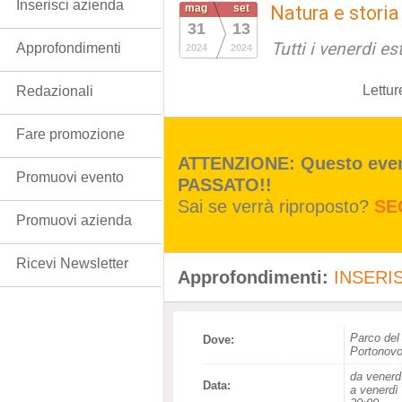
Inserisci azienda
mag
set
Natura e storia
31
13
Tutti i venerdi est
Approfondimenti
2024
2024
Lettur
Redazionali
Fare promozione
ATTENZIONE: Questo event
Promuovi evento
PASSATO!!
Sai se verrà riproposto?
SE
Promuovi azienda
Ricevi Newsletter
Approfondimenti:
INSERIS
Parco del
Dove:
Portonov
da venerd
Data:
a venerdì