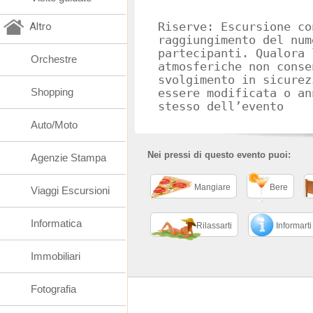
Altro
Riserve: Escursione co
raggiungimento del num
partecipanti. Qualora 
Orchestre
atmosferiche non conse
svolgimento in sicurez
Shopping
essere modificata o an
stesso dell’evento
Auto/Moto
Nei pressi di questo evento puoi:
Agenzie Stampa
Mangiare
Bere
Viaggi Escursioni
Informatica
Rilassarti
Informarti
Immobiliari
Fotografia