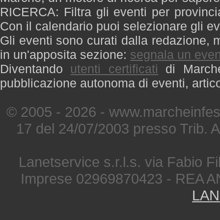
RICERCA: Filtra gli eventi per provinci
Con il calendario puoi selezionare gli ev
Gli eventi sono curati dalla redazione, m
in un'apposita sezione:
segnala un even
Diventando
utenti certificati
di Marche 
pubblicazione autonoma di eventi, artic
© 2005 - 2026 - www.marcheinfest
17 del 24/07/2003 presso Trib. 
Lanetservice s.r.l.s. via Fabio Fi
Imprese 02969870423 - REA A
LAN