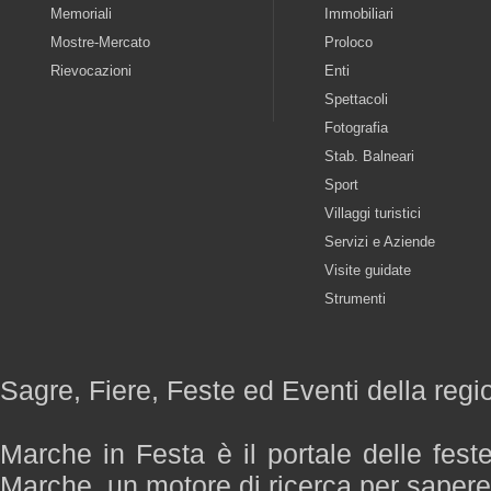
Memoriali
Immobiliari
Mostre-Mercato
Proloco
Rievocazioni
Enti
Spettacoli
Fotografia
Stab. Balneari
Sport
Villaggi turistici
Servizi e Aziende
Visite guidate
Strumenti
Sagre, Fiere, Feste ed Eventi della reg
Marche in Festa è il portale delle fest
Marche, un motore di ricerca per saper