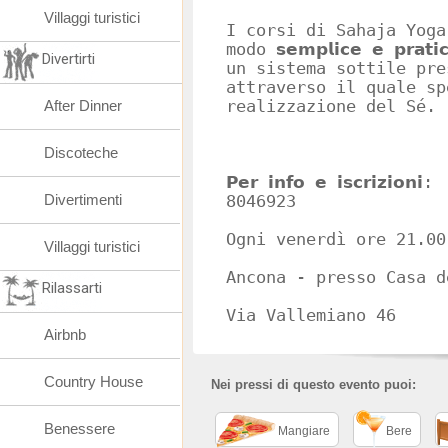
Villaggi turistici
I corsi di Sahaja Yoga
modo 𝘀𝗲𝗺𝗽𝗹𝗶𝗰𝗲 𝗲 𝗽𝗿
Divertirti
un sistema sottile pre
attraverso il quale sp
After Dinner
realizzazione del Sé.
Discoteche
𝗣𝗲𝗿 𝗶𝗻𝗳𝗼 𝗲 𝗶𝘀𝗰𝗿𝗶
Divertimenti
8046923
Ogni venerdì ore 21.00
Villaggi turistici
Ancona - presso Casa d
Rilassarti
Via Vallemiano 46
Airbnb
Country House
Nei pressi di questo evento puoi:
Benessere
Mangiare
Bere