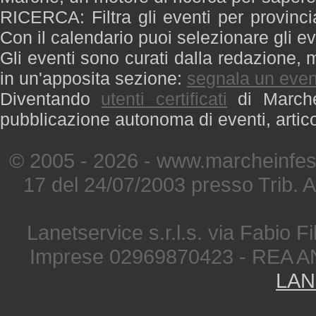
RICERCA: Filtra gli eventi per provinci
Con il calendario puoi selezionare gli ev
Gli eventi sono curati dalla redazione, m
in un'apposita sezione:
segnala un even
Diventando
utenti certificati
di Marche 
pubblicazione autonoma di eventi, artic
© 2005 - 2026 - www.marcheinfest
17 del 24/07/2003 presso Trib. 
Lanetservice s.r.l.s. via Fabio Fi
Imprese 02969870423 - REA A
LAN