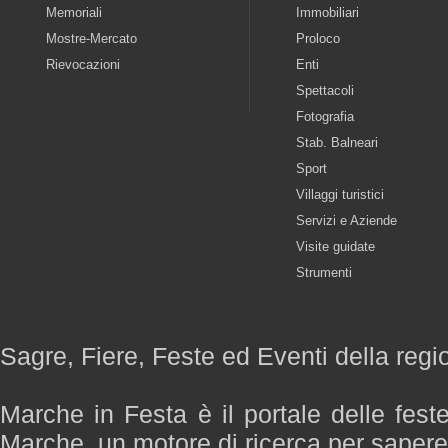
Memoriali
Immobiliari
Mostre-Mercato
Proloco
Rievocazioni
Enti
Spettacoli
Fotografia
Stab. Balneari
Sport
Villaggi turistici
Servizi e Aziende
Visite guidate
Strumenti
Sagre, Fiere, Feste ed Eventi della reg
Marche in Festa è il portale delle fest
Marche, un motore di ricerca per saper