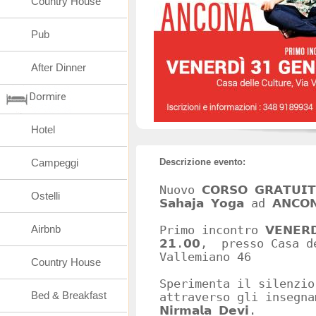
Country House
Pub
After Dinner
Dormire
Hotel
Campeggi
Descrizione evento:
Nuovo 𝗖𝗢𝗥𝗦𝗢 𝗚𝗥𝗔𝗧𝗨𝗜𝗧𝗢 
Ostelli
𝗦𝗮𝗵𝗮𝗷𝗮 𝗬𝗼𝗴𝗮 ad 𝗔𝗡𝗖𝗢
Airbnb
Primo incontro 𝗩𝗘𝗡𝗘𝗥𝗗𝗜'
𝟮𝟭.𝟬𝟬, presso Casa 
Vallemiano 46
Country House
Sperimenta il silenzio
Bed & Breakfast
attraverso gli insegnamenti
𝗡𝗶𝗿𝗺𝗮𝗹𝗮 𝗗𝗲𝘃𝗶.