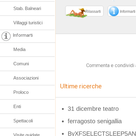
Stab. Balneari
Rilassarti
Informarti
Villaggi turistici
Informarti
Media
Comuni
Commenta e condividi 
Associazioni
Ultime ricerche
Proloco
Enti
31 dicembre teatro
ferragosto senigallia
Spettacoli
ByXFSELECTSLEEP5AN
Visite guidate