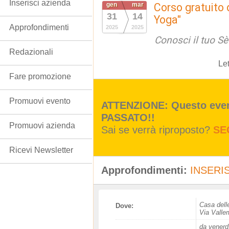
Inserisci azienda
gen
mar
Corso gratuito
31
14
Yoga"
Approfondimenti
2025
2025
Conosci il tuo Sè 
Redazionali
Le
Fare promozione
Promuovi evento
ATTENZIONE: Questo event
PASSATO!!
Promuovi azienda
Sai se verrà riproposto?
SE
Ricevi Newsletter
Approfondimenti:
INSERIS
Casa dell
Dove:
Via Valle
da venerd