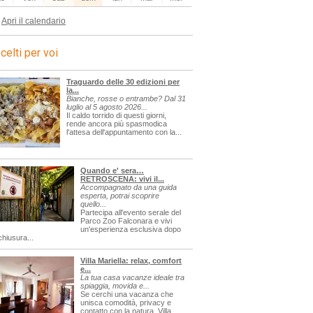
Apri il calendario
celti per voi
Traguardo delle 30 edizioni per
la...
Bianche, rosse o entrambe? Dal 31
luglio al 5 agosto 2026...
Il caldo torrido di questi giorni,
rende ancora più spasmodica
l'attesa dell'appuntamento con la...
Quando e' sera…
RETROSCENA: vivi il...
Accompagnato da una guida
esperta, potrai scoprire
quello...
Partecipa all'evento serale del
Parco Zoo Falconara e vivi
un'esperienza esclusiva dopo
chiusura...
Villa Mariella: relax, comfort
e...
La tua casa vacanze ideale tra
spiaggia, movida e...
Se cerchi una vacanza che
unisca comodità, privacy e
contatto con la natura, Villa