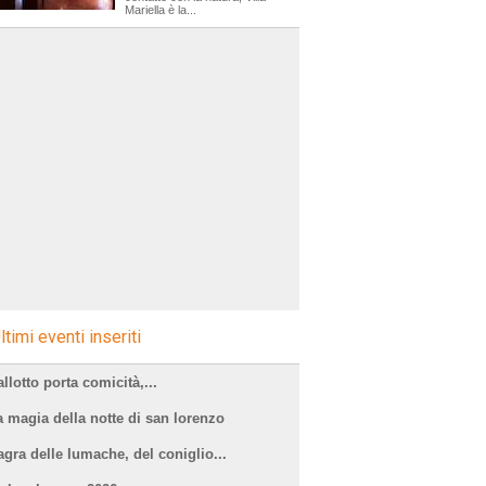
Mariella è la...
ltimi eventi inseriti
llotto porta comicità,...
a magia della notte di san lorenzo
agra delle lumache, del coniglio...