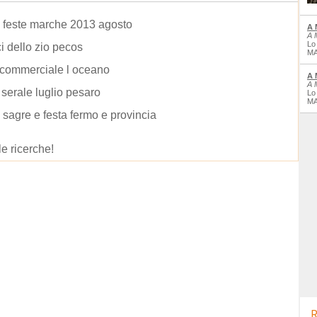
 feste marche 2013 agosto
A 
A 
Lo
ci dello zio pecos
MA
 commerciale l oceano
A 
A 
serale luglio pesaro
Lo
MA
 sagre e festa fermo e provincia
le ricerche!
R