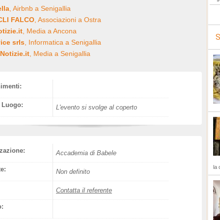
ella
, Airbnb a Senigallia
ACLI FALCO
, Associazioni a Ostra
izie.it
, Media a Ancona
S
ice srls
, Informatica a Senigallia
Notizie.it
, Media a Senigallia
nimenti:
l Luogo:
L'evento si svolge al coperto
zazione:
Accademia di Babele
la 
e:
Non definito
Contatta il referente
o: