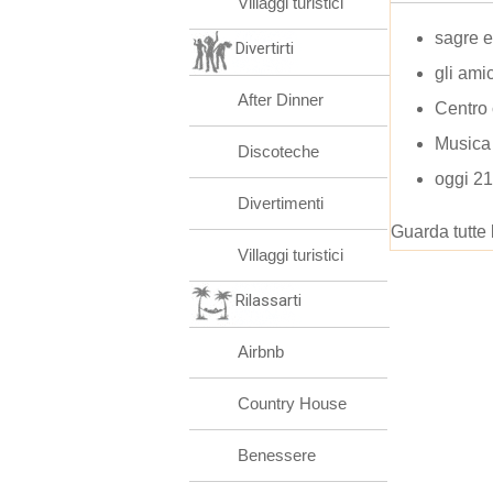
Villaggi turistici
sagre e
Divertirti
gli ami
After Dinner
Centro
Musica 
Discoteche
oggi 21
Divertimenti
Guarda tutte 
Villaggi turistici
Rilassarti
Airbnb
Country House
Benessere