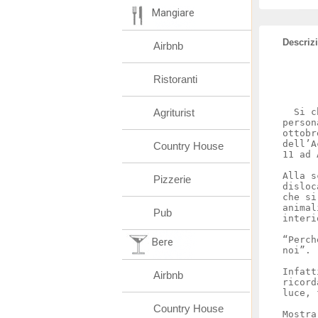
Mangiare
Descriz
Airbnb
Ristoranti
Agriturist
Si ch
person
ottobr
dell’A
Country House
11 ad 
Alla s
Pizzerie
disloc
che si
animal
Pub
interi
“Perch
Bere
noi”.
Infatt
Airbnb
ricord
luce, 
Country House
Mostra