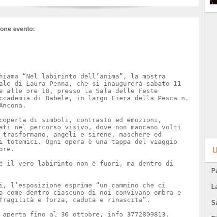
ione evento:
iama “Nel labirinto dell’anima”, la mostra
ale di Laura Penna, che si inaugurerà sabato 11
e alle ore 18, presso la Sala delle Feste
ccademia di Babele, in largo Fiera della Pesca n.
Ancona.
coperta di simboli, contrasto ed emozioni,
ati nel percorso visivo, dove non mancano volti
 trasformano, angeli e sirene, maschere ed
i totemici. Ogni opera è una tappa del viaggio
ore.
U
é il vero labirinto non è fuori, ma dentro di
Pa
i, l’esposizione esprime “un cammino che ci
L
a come dentro ciascuno di noi convivano ombra e
fragilità e forza, caduta e rinascita”.
S
 aperta fino al 30 ottobre, info 3772809813.