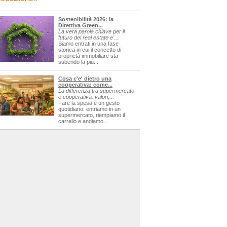
Sostenibilità 2026: la
Direttiva Green...
La vera parola chiave per il
futuro del real estate e'...
Siamo entrati in una fase
storica in cui il concetto di
proprietà immobiliare sta
subendo la più...
Cosa c'e' dietro una
cooperativa: come...
La differenza tra supermercato
e cooperativa: valori,...
Fare la spesa è un gesto
quotidiano: entriamo in un
supermercato, riempiamo il
carrello e andiamo...