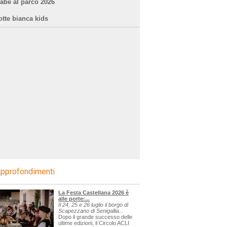
iabe al parco 2026
otte bianca kids
pprofondimenti
La Festa Castellana 2026 è
alle porte:...
Il 24, 25 e 26 luglio il borgo di
Scapezzano di Senigallia...
Dopo il grande successo delle
ultime edizioni, il Circolo ACLI