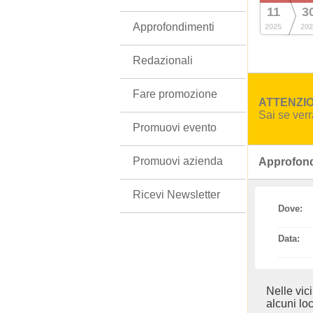
11
3
Approfondimenti
2025
202
Redazionali
Fare promozione
ATTENZION
Sai se ver
Promuovi evento
Promuovi azienda
Approfond
Ricevi Newsletter
Dove:
Data:
Nelle vic
alcuni loc