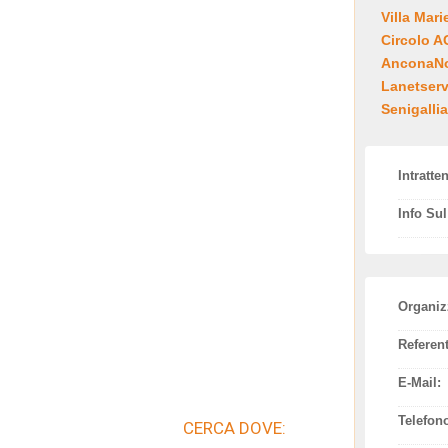
Villa Mari
Circolo 
AnconaNot
Lanetserv
Senigallia
Intratte
Info Su
Organiz
Referent
E-Mail:
Telefon
CERCA DOVE: