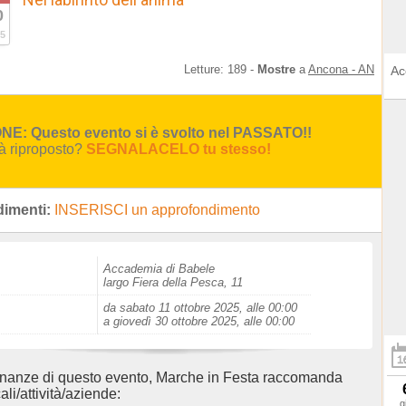
0
5
Letture:
189
-
Mostre
a
Ancona - AN
Ac
E: Questo evento si è svolto nel PASSATO!!
rà riproposto?
SEGNALACELO tu stesso!
imenti:
INSERISCI un approfondimento
Accademia di Babele
largo Fiera della Pesca, 11
da sabato 11 ottobre 2025, alle 00:00
a giovedì 30 ottobre 2025, alle 00:00
inanze di questo evento, Marche in Festa raccomanda
ali/attività/aziende:
g