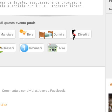
F
mia di Babele, associazione di promozione
ale e sociale o.n.l.u.s. Ingresso libero.
N
 di questo evento puoi:
Mangiare
Bere
Dormire
Divertirti
Rilassarti
Informarti
Altro
A
Commenta e condividi attraverso Facebook!
rche