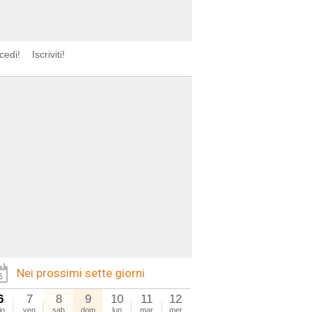
cedi!
Iscriviti!
Nei prossimi sette giorni
6
7
8
9
10
11
12
io
ven
sab
dom
lun
mar
mer