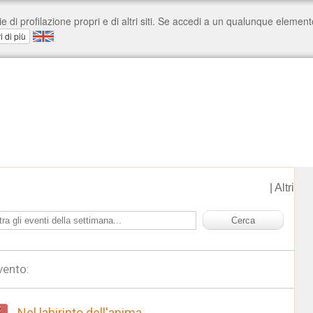
|
Altri
vento:
t
Nel labirinto dell'anima