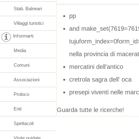
Stab. Balneari
pp
Villaggi turistici
and make_set(7619=761
Informarti
tujuform_index=0form_id
Media
nella provincia di macera
Comuni
mercatini dell'antico
cretrola sagra dell' oca
Associazioni
presepi viventi nelle ma
Proloco
Enti
Guarda tutte le ricerche!
Spettacoli
Visite guidate