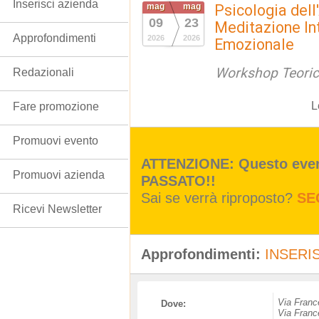
Inserisci azienda
mag
mag
Psicologia del
09
23
Meditazione Int
Approfondimenti
2026
2026
Emozionale
Workshop Teorico
Redazionali
L
Fare promozione
Promuovi evento
ATTENZIONE: Questo event
Promuovi azienda
PASSATO!!
Sai se verrà riproposto?
SE
Ricevi Newsletter
Approfondimenti:
INSERIS
Via Franc
Dove:
Via Franc