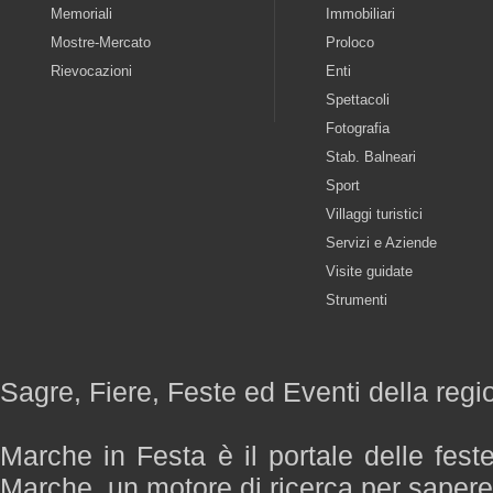
Memoriali
Immobiliari
Mostre-Mercato
Proloco
Rievocazioni
Enti
Spettacoli
Fotografia
Stab. Balneari
Sport
Villaggi turistici
Servizi e Aziende
Visite guidate
Strumenti
Sagre, Fiere, Feste ed Eventi della reg
Marche in Festa è il portale delle fest
Marche, un motore di ricerca per saper