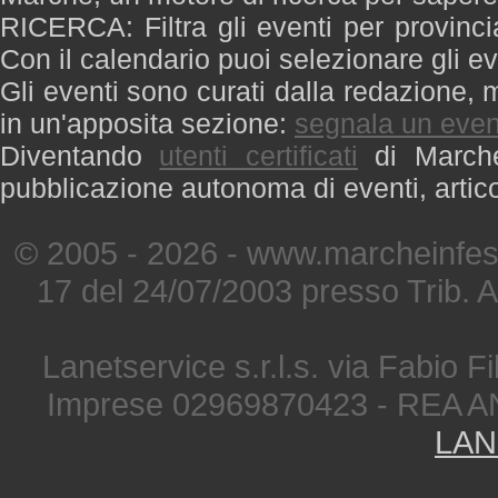
RICERCA: Filtra gli eventi per provinci
Con il calendario puoi selezionare gli ev
Gli eventi sono curati dalla redazione, m
in un'apposita sezione:
segnala un even
Diventando
utenti certificati
di Marche 
pubblicazione autonoma di eventi, artic
© 2005 - 2026 - www.marcheinfest
17 del 24/07/2003 presso Trib. 
Lanetservice s.r.l.s. via Fabio Fi
Imprese 02969870423 - REA A
LAN