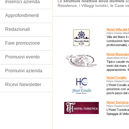
Le
strutture ricettive
dove dormire
s
Inserisci azienda
Residence, i Villaggi turistici, le Case v
Approfondimenti
Redazionali
Hotel Villa del
https://www.villad
Villa del Mare è
conduzione famil
Fare promozione
professionalità,
migliore dei sogg
Hotel Ristoran
Promuovi evento
www.miraconero.i
Tipico casale m
metri dal mare. 
appartamento. Il
Promuovi azienda
grado di ospitar
Hotel Corallo
https://www.hcoral
Ricevi Newsletter
L'Hotel Corallo a
posizione con un
pochi passi dal 
Hotel Turistica
https://www.hotelt
L'Hotel Turistica
Spiaggia di Vellut