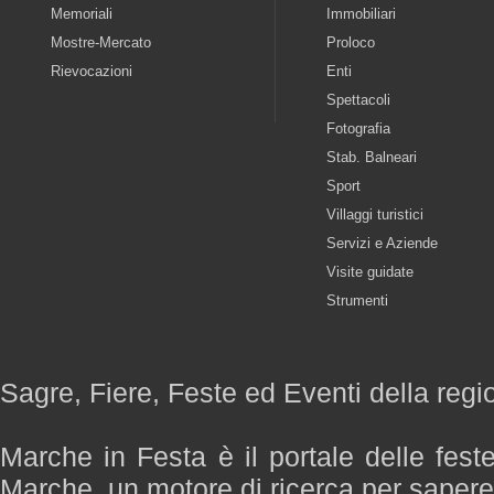
Memoriali
Immobiliari
Mostre-Mercato
Proloco
Rievocazioni
Enti
Spettacoli
Fotografia
Stab. Balneari
Sport
Villaggi turistici
Servizi e Aziende
Visite guidate
Strumenti
Sagre, Fiere, Feste ed Eventi della reg
Marche in Festa è il portale delle fest
Marche, un motore di ricerca per saper