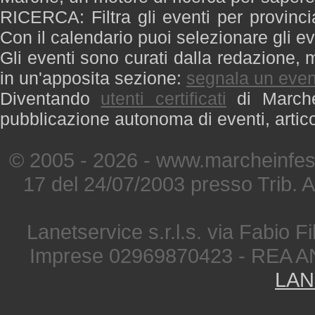
RICERCA: Filtra gli eventi per provinci
Con il calendario puoi selezionare gli ev
Gli eventi sono curati dalla redazione, m
in un'apposita sezione:
segnala un even
Diventando
utenti certificati
di Marche 
pubblicazione autonoma di eventi, artic
© 2005 - 2026 - www.marcheinfest
17 del 24/07/2003 presso Trib. 
Lanetservice s.r.l.s. via Fabio Fi
Imprese 02969870423 - REA A
LAN