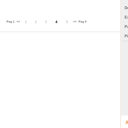
D
E
Pag 1
<<
1
2
3
4
5
>>
Pag 5
Pa
P
A