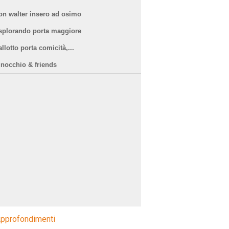
on walter insero ad osimo
splorando porta maggiore
llotto porta comicità,...
inocchio & friends
pprofondimenti