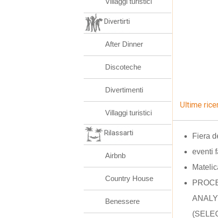
Villaggi turistici
Divertirti
After Dinner
Discoteche
Divertimenti
Ultime rice
Villaggi turistici
Rilassarti
Fiera d
eventi 
Airbnb
Matelic
Country House
PROC
ANALY
Benessere
(SELE