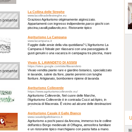
La Collina delle Streghe
www.lacollinadellestreghe.eu
Grazioso Agriturismo ottgimamente atgtrezzato.
Appartamenti con ingresso indipendente,parco giochi con
piscina,cavalli,pallavolo,ecc. Ristorante tipico
Agriturismo La Campana
www.lacampana.it
Fuggite dalle ansie della vita quotidiana? L'Agriturismo La
Campana è l'ideale per rilassarsi con una passeggiata di
gusti genuini o una vacanza in campagna tra piscina, mare
e colline! Vi aspettiamo!
Vivaio IL LAVANDETO DI ASSISI
https://sites.google.com/site/illavandeto
Vivaio vendita piante rare e giardino botanico, specializzato
in lavande, salvie da fiore, piante perenni con lunghe
fioriture. Artigianato, bomboniere ripiene di lavanda
Agriturismo Colleverde
https://www.agriturismocolleverde.eu/
Agriturismo Colleverde, Nel cuore delle Marche,
l’Agriturismo Colleverde è in contrada Cozzi ad Apiro, in
provincia di Macerata. È vicino ad alcune delle destinazioni
più rinomate delle Marche.
Agriturismo Casale il Gallo Bianco
www.casaleilgallobianco.it
U
Agriturismo a pochi passi da Ancona, immerso tra le colline
dell'antico Borgo medievale di Offagna, atmosfera familiare
e un ristorante tipico marchigiano con pasta fatta a mano.
M