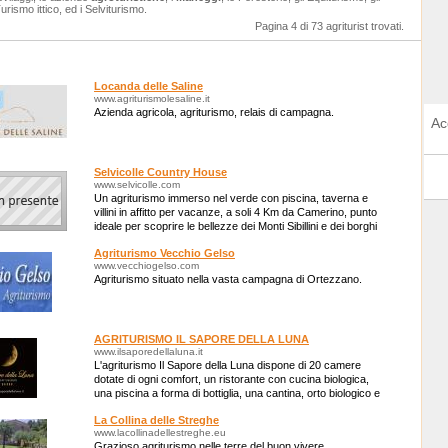
 Turismo ittico, ed i Selviturismo.
Pagina 4 di 73 agriturist trovati.
Locanda delle Saline
www.agriturismolesaline.it
Azienda agricola, agriturismo, relais di campagna.
Ac
Selvicolle Country House
www.selvicolle.com
Un agriturismo immerso nel verde con piscina, taverna e
villini in affitto per vacanze, a soli 4 Km da Camerino, punto
ideale per scoprire le bellezze dei Monti Sibillini e dei borghi
medievali
Agriturismo Vecchio Gelso
www.vecchiogelso.com
Agriturismo situato nella vasta campagna di Ortezzano.
AGRITURISMO IL SAPORE DELLA LUNA
www.ilsaporedellaluna.it
L'agriturismo Il Sapore della Luna dispone di 20 camere
dotate di ogni comfort, un ristorante con cucina biologica,
una piscina a forma di bottiglia, una cantina, orto biologico e
giardino officinale.
La Collina delle Streghe
www.lacollinadellestreghe.eu
Grazioso agriturismo nelle terre del buon vivere