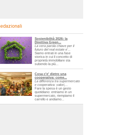
edazionali
Sostenibilità 2026: la
Direttiva Green...
La vera parola chiave per il
futuro del real estate e'...
Siamo entrati in una fase
storica in cui il concetto di
proprietà immobiliare sta
subendo la più...
Cosa c'e' dietro una
cooperativa: come...
La differenza tra supermercato
e cooperativa: valori,...
Fare la spesa è un gesto
quotidiano: entriamo in un
supermercato, riempiamo il
carrello e andiamo...