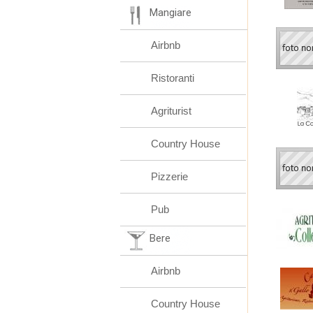
Mangiare
Airbnb
Ristoranti
Agriturist
Country House
Pizzerie
Pub
Bere
Airbnb
Country House