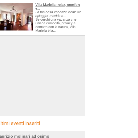
Villa Mariella: relax, comfort
e...
La tua casa vacanze ideale tra
spiaggia, movida e...
Se cerchi una vacanza che
unisca comodità, privacy e
contatto con la natura, Villa
Mariella è la...
ltimi eventi inseriti
aurizio molinari ad osimo