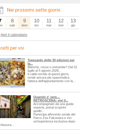
Nei prossimi sette giorni
7
8
9
10
11
12
13
en
sab
dom
lun
mar
mer
gio
Apri il calendario
celti per voi
Traguardo delle 30 edizioni per
la...
Bianche, rosse o entrambe? Dal 31
luglio al 5 agosto 2026...
Il caldo torrido di questi giorni,
rende ancora più spasmodica
l'attesa dell'appuntamento con la...
Quando e' sera…
RETROSCENA: vivi il...
Accompagnato da una guida
esperta, potrai scoprire
quello...
Partecipa all'evento serale del
Parco Zoo Falconara e vivi
un'esperienza esclusiva dopo
chiusura...