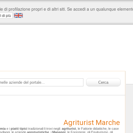
Agriturist Marche
omia
e i
piatti tipici
tradizionali li trovi negli:
agriturist
, le Fattorie didattiche, le case
ovllaggi, le aziende
agroturistiche
, i
Maneggi
, le Foresterie, gli Equiturismo, gli