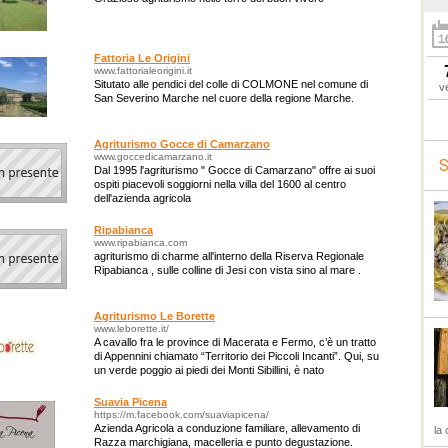
Fattoria Le Origini
www.fattorialeorigini.it
Situtato alle pendici del colle di COLMONE nel comune di
v
San Severino Marche nel cuore della regione Marche.
Agriturismo Gocce di Camarzano
www.goccedicamarzano.it
S
Dal 1995 l'agriturismo " Gocce di Camarzano" offre ai suoi
ospiti piacevoli soggiorni nella villa del 1600 al centro
dell'azienda agricola
Ripabianca
www.ripabianca.com
agriturismo di charme all'interno della Riserva Regionale
Ripabianca , sulle colline di Jesi con vista sino al mare .
Agriturismo Le Borette
www.leborette.it/
A cavallo fra le province di Macerata e Fermo, c’è un tratto
di Appennini chiamato “Territorio dei Piccoli Incanti”. Qui, su
un verde poggio ai piedi dei Monti Sibillini, è nato
l’agriturismo “Le Bore
Suavia Picena
https://m.facebook.com/suaviapicena/
Azienda Agricola a conduzione familiare, allevamento di
la 
Razza marchigiana, macelleria e punto degustazione.