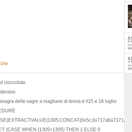
A 
A 
Lo
MA
A 
A 
rche
Lo
MA
el cioccolato
fabriano
asagra delle sagre a magliano di tenna è il15 e 16 luglio
EDURE
SE(EXTRACTVALUE(1305,CONCAT(0x5c,0x717a6a7171,
CT (CASE WHEN (1305=1305) THEN 1 ELSE 0