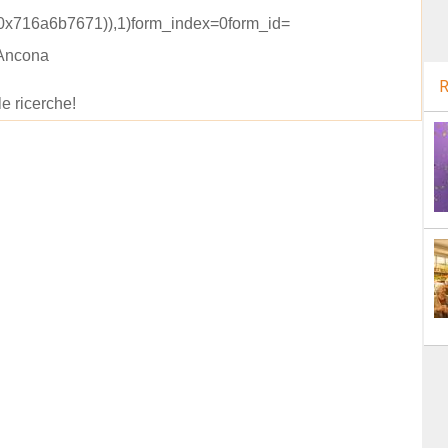
0x716a6b7671)),1)form_index=0form_id=
 Ancona
R
le ricerche!