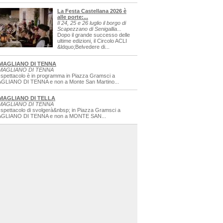
La Festa Castellana 2026 è
alle porte:...
Il 24, 25 e 26 luglio il borgo di
Scapezzano di Senigallia...
Dopo il grande successo delle
ultime edizioni, il Circolo ACLI
&ldquo;Belvedere di...
MAGLIANO DI TENNA
MAGLIANO DI TENNA
 spettacolo è in programma in Piazza Gramsci a
GLIANO DI TENNA e non a Monte San Martino...
MAGLIANO DI TELLA
MAGLIANO DI TENNA
 spettacolo di svolgerà&nbsp; in Piazza Gramsci a
GLIANO DI TENNA e non a MONTE SAN...