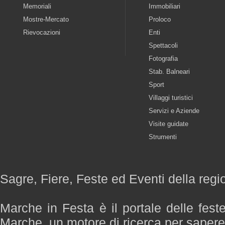
Memoriali
Immobiliari
Mostre-Mercato
Proloco
Rievocazioni
Enti
Spettacoli
Fotografia
Stab. Balneari
Sport
Villaggi turistici
Servizi e Aziende
Visite guidate
Strumenti
Sagre, Fiere, Feste ed Eventi della reg
Marche in Festa è il portale delle fest
Marche, un motore di ricerca per saper