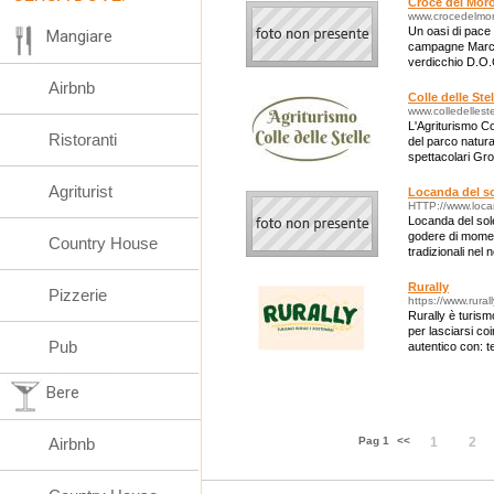
Croce del Mor
www.crocedelmor
Un oasi di pace 
Mangiare
campagne Marchi
verdicchio D.O.
di velluto dalla 
Airbnb
Colle delle Stel
www.colledellestel
L'Agriturismo Co
Ristoranti
del parco natur
spettacolari Gro
Agriturist
Locanda del s
HTTP://www.locan
Locanda del sol
godere di moment
Country House
tradizionali nel 
Rurally
Pizzerie
https://www.rurall
Rurally è turism
per lasciarsi co
Pub
autentico con: te
Bere
Airbnb
Pag 1
<<
1
2