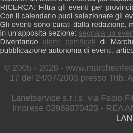
RICERCA: Filtra gli eventi per provinci
Con il calendario puoi selezionare gli ev
Gli eventi sono curati dalla redazione, m
in un'apposita sezione:
segnala un even
Diventando
utenti certificati
di Marche 
pubblicazione autonoma di eventi, artic
© 2005 - 2026 - www.marcheinfest
17 del 24/07/2003 presso Trib. 
Lanetservice s.r.l.s. via Fabio Fi
Imprese 02969870423 - REA A
LAN