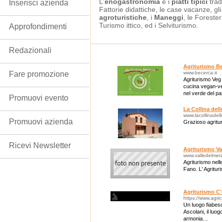
L'
enogastronomia
e i
piatti tipici
tradi
Inserisci azienda
Fattorie didattiche, le case vacanze, gli
agroturistiche
, i
Maneggi
, le Forester
Turismo ittico, ed i Selviturismo.
Approfondimenti
Redazionali
Agriturismo B
Fare promozione
www.becerca.it
Agriturismo Veg
cucina vegan-veg
nel verde del pa
Promuovi evento
Frasassi.
La Collina del
www.lacollinadel
Promuovi azienda
Grazioso agritur
Ricevi Newsletter
Agriturismo Va
www.valledelmeta
Agriturismo nell
Fano. L' Agritur
Agriturismo C'e
https://www.agric
Un luogo fiabesco
Ascolani, il luo
armonia…