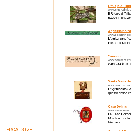
Rifugio di Trib
www.rifugioditrib
Il Rifugio di Tri
paese in una z
Agriturismo "d
www.dagustinell.i
L'agriturismo "da
Pesaro e Urbino
Samsara
www.samsara-cent
Samsara è un'agr
Santa Maria de
www.santamariad
L'Agriturismo Sa
questo antico ca
Casa Deimar
www.casadeimar.i
La Casa Deimar è
Matelica e nella
Gemmo.
CERCA DOVE: