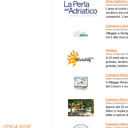
Area Camper La
www.areaperladell
L'area di sosta 
struttura d'ecce
camperisti. L'ar
oltre 6 mila metr
Camping Lian
www.campingliana
Villaggio a Senig
chi è alla ricer
Holiday
www.campingholi
A 10 metri dal m
gratuita, lavatr
gratuita, barbec
Camping Rivier
www.campingrivie
Il Villaggio Rivi
del Conero e so
Camping Rocc
www.campingrocc
Aperto dal 10 m
Mare vi ospita p
della scoperta d
Camping Vetto
CERCA DOVE:
www.campingvetto