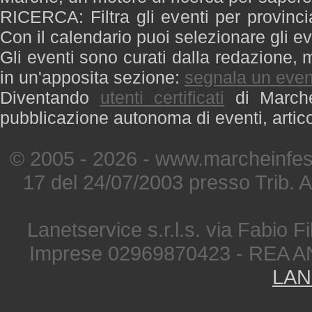
RICERCA: Filtra gli eventi per provinci
Con il calendario puoi selezionare gli ev
Gli eventi sono curati dalla redazione, m
in un'apposita sezione:
segnala un even
Diventando
utenti certificati
di Marche 
pubblicazione autonoma di eventi, artic
© 2005 - 2026 - www.marcheinfest
17 del 24/07/2003 presso Trib. 
Lanetservice s.r.l.s. via Fabio Fi
Imprese 02969870423 - REA A
LAN