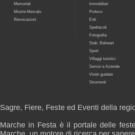
Memoriali
Immobiliari
Mostre-Mercato
Proloco
Rievocazioni
Enti
Spettacoli
Fotografia
Stab. Balneari
Sport
Villaggi turistici
Servizi e Aziende
Visite guidate
Strumenti
Sagre, Fiere, Feste ed Eventi della reg
Marche in Festa è il portale delle fest
Marche, un motore di ricerca per saper