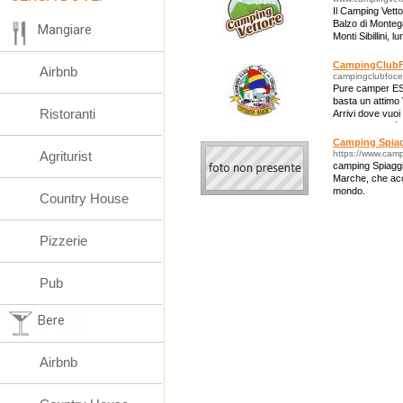
Il Camping Vetto
Balzo di Montega
Mangiare
Monti Sibillini, 
CampingClubFo
Airbnb
campingclubfoce
Pure camper ES
basta un attim
Ristoranti
Arrivi dove vuoi
con il camper è 
Camping Spiagg
Agriturist
https://www.camp
camping Spiaggia 
Marche, che acco
mondo.
Country House
Pizzerie
Pub
Bere
Airbnb