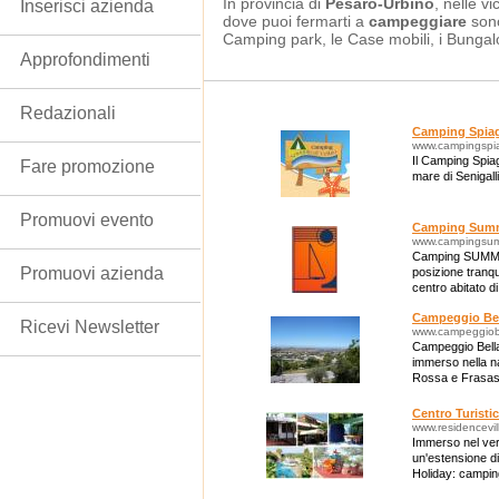
In provincia di
Pesaro-Urbino
, nelle v
Inserisci azienda
dove puoi fermarti a
campeggiare
sono
Camping park, le Case mobili, i Bungal
Approfondimenti
Redazionali
Camping Spiagg
www.campingspiag
Il Camping Spiag
Fare promozione
mare di Senigalli
Promuovi evento
Camping Sum
www.campingsum
Camping SUMME
Promuovi azienda
posizione tranqu
centro abitato di
Campeggio Bel
Ricevi Newsletter
www.campeggiobe
Campeggio Bellav
immerso nella na
Rossa e Frasas
Centro Turisti
www.residencevill
Immerso nel ver
un'estensione di
Holiday: camping