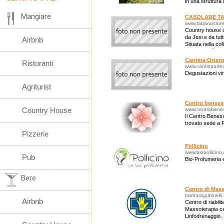
in una struttur
Mangiare
CASOLARE T
www.tabanocamer
Country house ca
da Jesi e da tutt
Airbnb
Situata nella co
ristoranti più
Cantina Ortenz
Ristoranti
www.cantinaortenz
Degustazioni vin
Agriturist
Centro beness
Country House
www.centrobeness
Il Centro Benes
trovato sede a 
Pizzerie
Pollicino
www.biopollicino.i
Pub
Bio-Profumeria 
Bere
Centro di Mass
barbaragubinelli.i
Airbnb
Centro di riabili
Massoterapia ce
Linfodrenaggio.
Riceve su appu