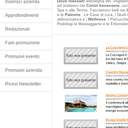
Dove rilassart
i allinsegna del "voglia
Inserisci azienda
ed andiamo nei
Centri benessere
, co
Spa o alle Terme. Facciamoci belli nei
e le
Palestre
. Le Case di cura, i Studi 
Approfondimenti
abbronzatura e i
Wellness
. I Parrucchi
Podologi le Massaggerie e le Erborister
Redazionali
Fare promozione
La Cuccagna 
www.lacuccagna
La Cuccagna è 
Promuovi evento
km dal mare di 
1attico, 2bagni,
camere,3bagni,
Promuovi azienda
Country House
www.countryhouse
vera country hou
Ricevi Newsletter
ospitalità e buo
Airone Countr
www.aironecount
4 confortevoli a
marchigiano finem
energie ecososte
prevalentemente
Dr.ssa Giselle 
www.giselleferretti
www.giselleferrett