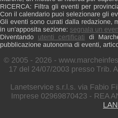
RICERCA: Filtra gli eventi per provinci
Con il calendario puoi selezionare gli ev
Gli eventi sono curati dalla redazione, m
in un'apposita sezione:
segnala un even
Diventando
utenti certificati
di Marche 
pubblicazione autonoma di eventi, artic
© 2005 - 2026 - www.marcheinfest
17 del 24/07/2003 presso Trib. 
Lanetservice s.r.l.s. via Fabio Fi
Imprese 02969870423 - REA A
LAN