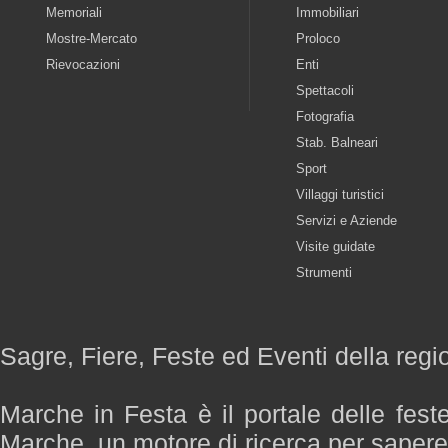
Memoriali
Immobiliari
Mostre-Mercato
Proloco
Rievocazioni
Enti
Spettacoli
Fotografia
Stab. Balneari
Sport
Villaggi turistici
Servizi e Aziende
Visite guidate
Strumenti
Sagre, Fiere, Feste ed Eventi della reg
Marche in Festa è il portale delle fest
Marche, un motore di ricerca per saper