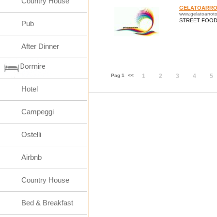
Country House
GELATOARR
www.gelatoarrotol
STREET FOOD
Pub
After Dinner
Dormire
Pag 1
<<
1
2
3
4
5
Hotel
Campeggi
Ostelli
Airbnb
Country House
Bed & Breakfast