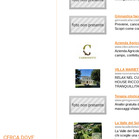
Ginnastica fac
ginnasticafaccia
Previene, cancell
Scopri come con 
Azienda Agrico
www.oliocarbonett
Azienda Agricol
campo, confettur
VILLA MARIET
www.nonnamarie
RELAX NEL C
HOUSE RICCO 
TRANQUILLITA
IMMERSO NEL
CAMERE DOTA
Terapia olisti
www.ginogavazz
Analisi gratuita
massaggi shiatsu
La Valle del S
www.lavalledelsol
La Valle del Sol
chi sceglie una
CERCA DOVE: