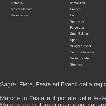
Memoriali
Immobiliari
Mostre-Mercato
Proloco
Rievocazioni
Enti
Spettacoli
Fotografia
Stab. Balneari
Sport
Villaggi turistici
Servizi e Aziende
Visite guidate
Strumenti
Sagre, Fiere, Feste ed Eventi della reg
Marche in Festa è il portale delle fest
Marche, un motore di ricerca per saper