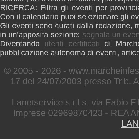
RICERCA: Filtra gli eventi per provinci
Con il calendario puoi selezionare gli ev
Gli eventi sono curati dalla redazione, m
in un'apposita sezione:
segnala un even
Diventando
utenti certificati
di Marche 
pubblicazione autonoma di eventi, artic
© 2005 - 2026 - www.marcheinfest
17 del 24/07/2003 presso Trib. 
Lanetservice s.r.l.s. via Fabio Fi
Imprese 02969870423 - REA A
LAN