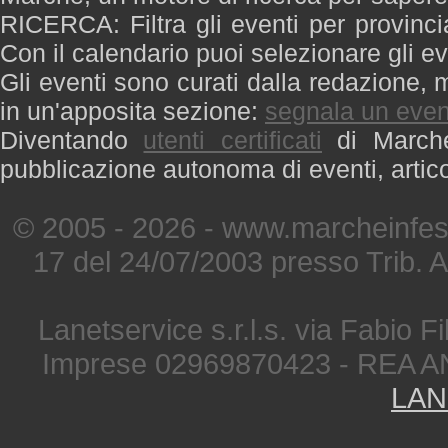
RICERCA: Filtra gli eventi per provinci
Con il calendario puoi selezionare gli ev
Gli eventi sono curati dalla redazione, m
in un'apposita sezione:
segnala un even
Diventando
utenti certificati
di Marche 
pubblicazione autonoma di eventi, artic
© 2005 - 2026 - www.marcheinfest
17 del 24/07/2003 presso Trib. 
Lanetservice s.r.l.s. via Fabio Fi
Imprese 02969870423 - REA A
LAN