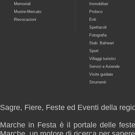
Memoriali
Immobiliari
Mostre-Mercato
Proloco
Rievocazioni
Enti
Spettacoli
Fotografia
Stab. Balneari
Sport
Villaggi turistici
Servizi e Aziende
Visite guidate
Strumenti
Sagre, Fiere, Feste ed Eventi della reg
Marche in Festa è il portale delle fest
Marche, un motore di ricerca per saper