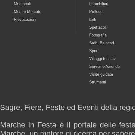
Memoriali
Immobiliari
Mostre-Mercato
Proloco
Rievocazioni
Enti
Spettacoli
Fotografia
Stab. Balneari
Sport
Villaggi turistici
Servizi e Aziende
Visite guidate
Strumenti
Sagre, Fiere, Feste ed Eventi della reg
Marche in Festa è il portale delle fest
Marche, un motore di ricerca per saper