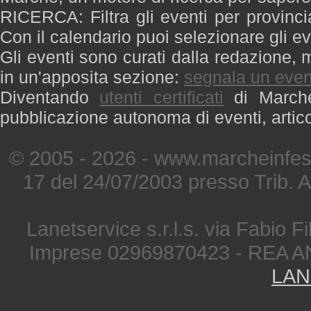
RICERCA: Filtra gli eventi per provinci
Con il calendario puoi selezionare gli ev
Gli eventi sono curati dalla redazione, m
in un'apposita sezione:
segnala un even
Diventando
utenti certificati
di Marche 
pubblicazione autonoma di eventi, artic
© 2005 - 2026 - www.marcheinfest
17 del 24/07/2003 presso Trib. 
Lanetservice s.r.l.s. via Fabio Fi
Imprese 02969870423 - REA A
LAN