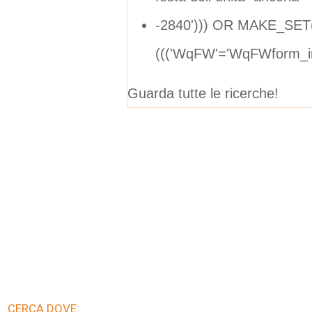
-2840'))) OR MAKE_SET
((('WqFW'='WqFWform_i
Guarda tutte le ricerche!
CERCA DOVE: