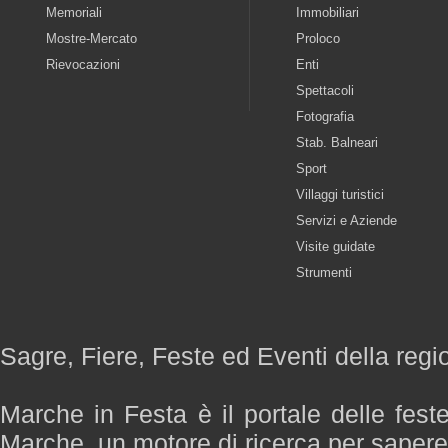
Memoriali
Immobiliari
Mostre-Mercato
Proloco
Rievocazioni
Enti
Spettacoli
Fotografia
Stab. Balneari
Sport
Villaggi turistici
Servizi e Aziende
Visite guidate
Strumenti
Sagre, Fiere, Feste ed Eventi della reg
Marche in Festa è il portale delle fest
Marche, un motore di ricerca per saper