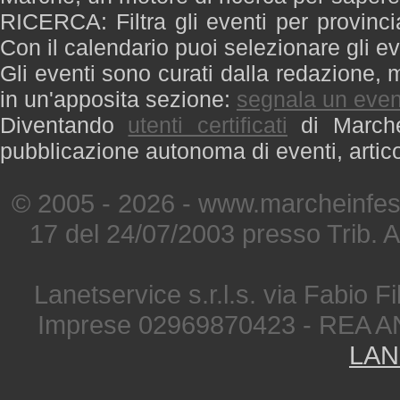
RICERCA: Filtra gli eventi per provinci
Con il calendario puoi selezionare gli ev
Gli eventi sono curati dalla redazione, m
in un'apposita sezione:
segnala un even
Diventando
utenti certificati
di Marche 
pubblicazione autonoma di eventi, artic
© 2005 - 2026 - www.marcheinfest
17 del 24/07/2003 presso Trib. 
Lanetservice s.r.l.s. via Fabio Fi
Imprese 02969870423 - REA A
LAN