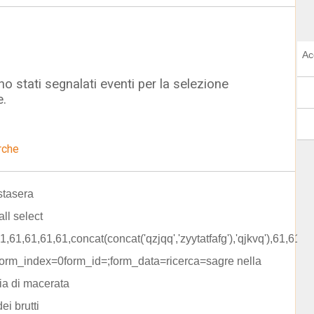
Ac
o stati segnalati eventi per la selezione
e.
rche
stasera
all select
1,61,61,61,61,concat(concat('qzjqq','zyytatfafg'),'qjkvq'),61,61-
form_index=0form_id=;form_data=ricerca=sagre nella
ia di macerata
ei brutti