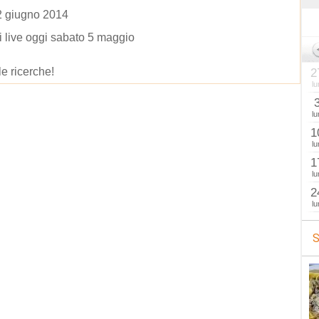
2 giugno 2014
i live oggi sabato 5 maggio
le ricerche!
2
lu
lu
1
lu
1
lu
2
lu
S