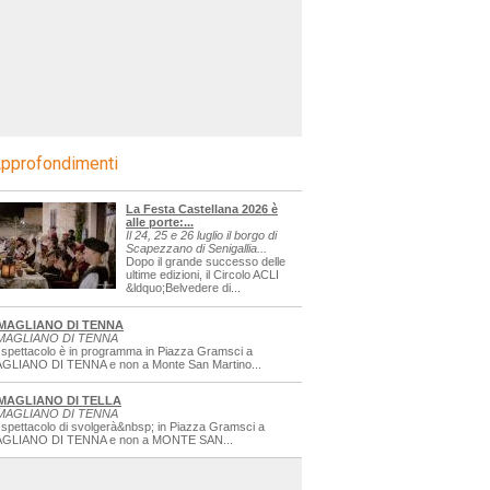
pprofondimenti
La Festa Castellana 2026 è
alle porte:...
Il 24, 25 e 26 luglio il borgo di
Scapezzano di Senigallia...
Dopo il grande successo delle
ultime edizioni, il Circolo ACLI
&ldquo;Belvedere di...
MAGLIANO DI TENNA
MAGLIANO DI TENNA
 spettacolo è in programma in Piazza Gramsci a
GLIANO DI TENNA e non a Monte San Martino...
MAGLIANO DI TELLA
MAGLIANO DI TENNA
 spettacolo di svolgerà&nbsp; in Piazza Gramsci a
GLIANO DI TENNA e non a MONTE SAN...