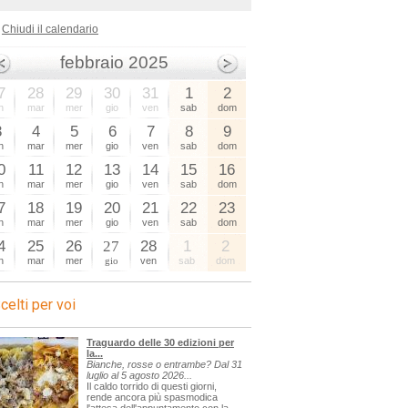
Chiudi il calendario
febbraio 2025
7
28
29
30
31
1
2
n
mar
mer
gio
ven
sab
dom
3
4
5
6
7
8
9
n
mar
mer
gio
ven
sab
dom
0
11
12
13
14
15
16
n
mar
mer
gio
ven
sab
dom
7
18
19
20
21
22
23
n
mar
mer
gio
ven
sab
dom
4
25
26
27
28
1
2
n
mar
mer
gio
ven
sab
dom
celti per voi
Traguardo delle 30 edizioni per
la...
Bianche, rosse o entrambe? Dal 31
luglio al 5 agosto 2026...
Il caldo torrido di questi giorni,
rende ancora più spasmodica