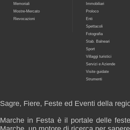
Memoriali
Immobiliari
Mostre-Mercato
Proloco
Rievocazioni
Enti
Spettacoli
Fotografia
Stab. Balneari
Sport
Villaggi turistici
Servizi e Aziende
Visite guidate
Strumenti
Sagre, Fiere, Feste ed Eventi della reg
Marche in Festa è il portale delle fest
Marche, un motore di ricerca per saper