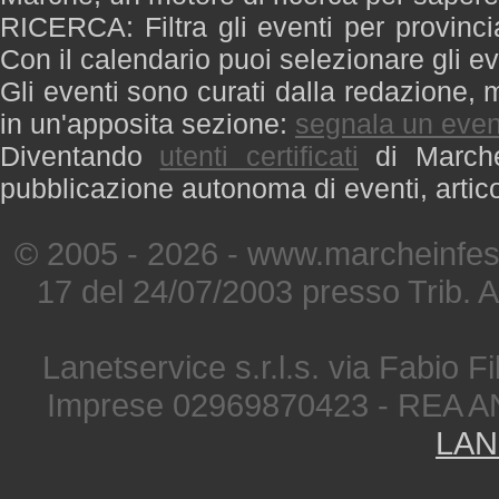
RICERCA: Filtra gli eventi per provinci
Con il calendario puoi selezionare gli ev
Gli eventi sono curati dalla redazione, m
in un'apposita sezione:
segnala un even
Diventando
utenti certificati
di Marche 
pubblicazione autonoma di eventi, artic
© 2005 - 2026 - www.marcheinfest
17 del 24/07/2003 presso Trib. 
Lanetservice s.r.l.s. via Fabio Fi
Imprese 02969870423 - REA A
LAN