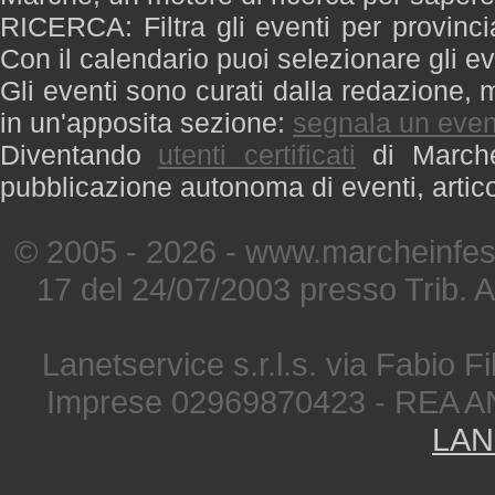
RICERCA: Filtra gli eventi per provinci
Con il calendario puoi selezionare gli ev
Gli eventi sono curati dalla redazione, m
in un'apposita sezione:
segnala un even
Diventando
utenti certificati
di Marche 
pubblicazione autonoma di eventi, artic
© 2005 - 2026 - www.marcheinfest
17 del 24/07/2003 presso Trib. 
Lanetservice s.r.l.s. via Fabio Fi
Imprese 02969870423 - REA A
LAN