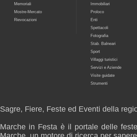
Memoriali
Immobiliari
Mostre-Mercato
Proloco
Rievocazioni
Enti
Spettacoli
Fotografia
Stab. Balneari
Sport
Villaggi turistici
Servizi e Aziende
Visite guidate
Strumenti
Sagre, Fiere, Feste ed Eventi della reg
Marche in Festa è il portale delle fest
Marche, un motore di ricerca per saper