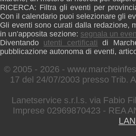
RICERCA: Filtra gli eventi per provinci
Con il calendario puoi selezionare gli ev
Gli eventi sono curati dalla redazione, m
in un'apposita sezione:
segnala un even
Diventando
utenti certificati
di Marche 
pubblicazione autonoma di eventi, artic
© 2005 - 2026 - www.marcheinfest
17 del 24/07/2003 presso Trib. 
Lanetservice s.r.l.s. via Fabio Fi
Imprese 02969870423 - REA A
LAN