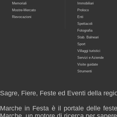
Memoriali
Immobiliari
Mostre-Mercato
Proloco
Rievocazioni
Enti
Spettacoli
Fotografia
Stab. Balneari
Sport
Villaggi turistici
Servizi e Aziende
Visite guidate
Strumenti
Sagre, Fiere, Feste ed Eventi della reg
Marche in Festa è il portale delle fest
Marche, un motore di ricerca per saper