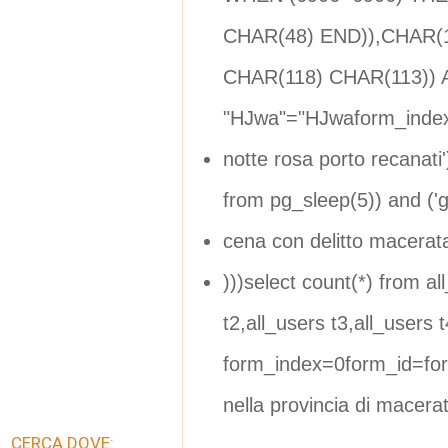
CHAR(48) END)),CHAR(
CHAR(118) CHAR(113))
"HJwa"="HJwaform_inde
notte rosa porto recanati
from pg_sleep(5)) and ('g
cena con delitto macerat
)))select count(*) from al
t2,all_users t3,all_users t
form_index=0form_id=fo
nella provincia di macera
CERCA DOVE: