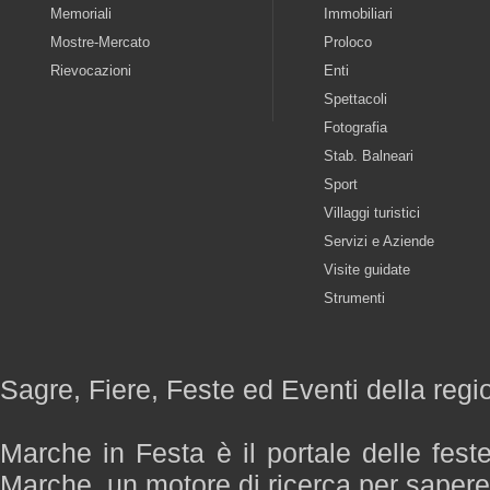
Memoriali
Immobiliari
Mostre-Mercato
Proloco
Rievocazioni
Enti
Spettacoli
Fotografia
Stab. Balneari
Sport
Villaggi turistici
Servizi e Aziende
Visite guidate
Strumenti
Sagre, Fiere, Feste ed Eventi della reg
Marche in Festa è il portale delle fest
Marche, un motore di ricerca per saper