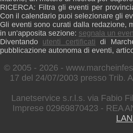
RICERCA: Filtra gli eventi per provinci
Con il calendario puoi selezionare gli ev
Gli eventi sono curati dalla redazione, m
in un'apposita sezione:
segnala un even
Diventando
utenti certificati
di Marche 
pubblicazione autonoma di eventi, artic
© 2005 - 2026 - www.marcheinfest
17 del 24/07/2003 presso Trib. 
Lanetservice s.r.l.s. via Fabio Fi
Imprese 02969870423 - REA A
LAN