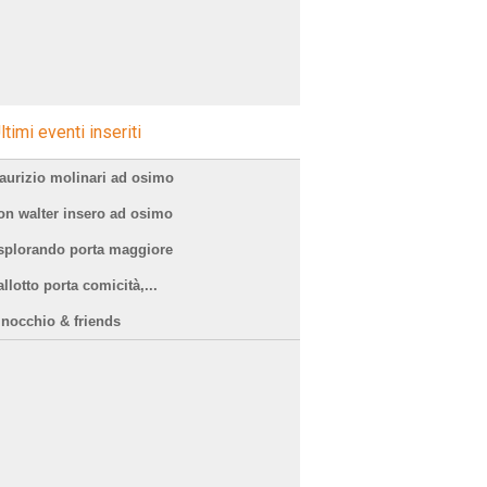
ltimi eventi inseriti
aurizio molinari ad osimo
on walter insero ad osimo
splorando porta maggiore
llotto porta comicità,...
inocchio & friends