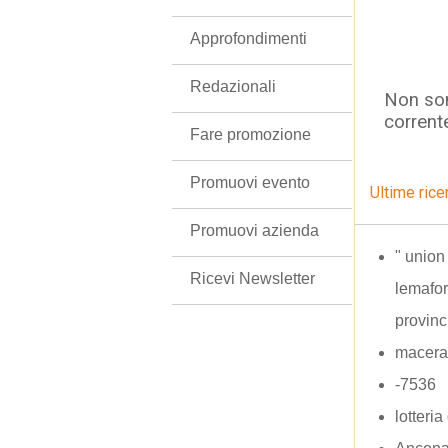
Approfondimenti
Redazionali
Non son
corrent
Fare promozione
Promuovi evento
Ultime rice
Promuovi azienda
" union 
Ricevi Newsletter
lemafo
provinc
macerat
-7536
lotteri