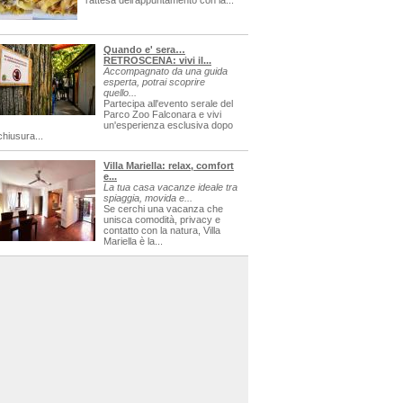
l'attesa dell'appuntamento con la...
Quando e' sera…
RETROSCENA: vivi il...
Accompagnato da una guida
esperta, potrai scoprire
quello...
Partecipa all'evento serale del
Parco Zoo Falconara e vivi
un'esperienza esclusiva dopo
chiusura...
Villa Mariella: relax, comfort
e...
La tua casa vacanze ideale tra
spiaggia, movida e...
Se cerchi una vacanza che
unisca comodità, privacy e
contatto con la natura, Villa
Mariella è la...