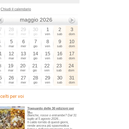
Chiudi il calendario
maggio 2026
7
28
29
30
1
2
3
n
mar
mer
gio
ven
sab
dom
4
5
6
7
8
9
10
n
mar
mer
gio
ven
sab
dom
1
12
13
14
15
16
17
n
mar
mer
gio
ven
sab
dom
8
19
20
21
22
23
24
n
mar
mer
gio
ven
sab
dom
5
26
27
28
29
30
31
n
mar
mer
gio
ven
sab
dom
celti per voi
Traguardo delle 30 edizioni per
la...
Bianche, rosse o entrambe? Dal 31
luglio al 5 agosto 2026...
Il caldo torrido di questi giorni,
rende ancora più spasmodica