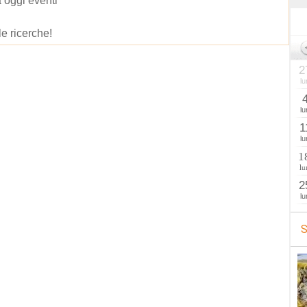
 oggi eventi
le ricerche!
2
lu
lu
1
lu
1
lu
2
lu
S