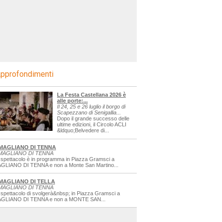
pprofondimenti
La Festa Castellana 2026 è
alle porte:...
Il 24, 25 e 26 luglio il borgo di
Scapezzano di Senigallia...
Dopo il grande successo delle
ultime edizioni, il Circolo ACLI
&ldquo;Belvedere di...
MAGLIANO DI TENNA
MAGLIANO DI TENNA
 spettacolo è in programma in Piazza Gramsci a
GLIANO DI TENNA e non a Monte San Martino...
MAGLIANO DI TELLA
MAGLIANO DI TENNA
 spettacolo di svolgerà&nbsp; in Piazza Gramsci a
GLIANO DI TENNA e non a MONTE SAN...