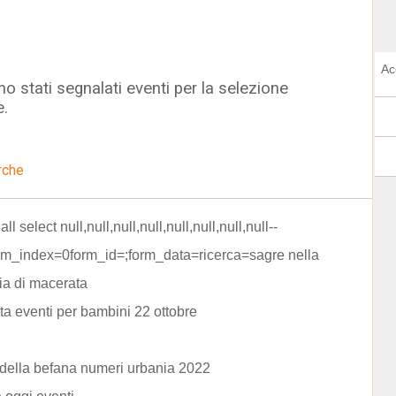
Ac
o stati segnalati eventi per la selezione
e.
rche
all select null,null,null,null,null,null,null,null--
rm_index=0form_id=;form_data=ricerca=sagre nella
ia di macerata
a eventi per bambini 22 ottobre
a della befana numeri urbania 2022