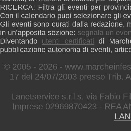
RICERCA: Filtra gli eventi per provinci
Con il calendario puoi selezionare gli ev
Gli eventi sono curati dalla redazione, m
in un'apposita sezione:
segnala un even
Diventando
utenti certificati
di Marche 
pubblicazione autonoma di eventi, artic
© 2005 - 2026 - www.marcheinfest
17 del 24/07/2003 presso Trib. 
Lanetservice s.r.l.s. via Fabio Fi
Imprese 02969870423 - REA A
LAN