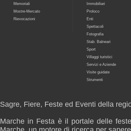
Memoriali
Immobiliari
Mostre-Mercato
Proloco
Rievocazioni
Enti
Spettacoli
Fotografia
Stab. Balneari
Sport
Villaggi turistici
Servizi e Aziende
Visite guidate
Strumenti
Sagre, Fiere, Feste ed Eventi della reg
Marche in Festa è il portale delle fest
Marche, un motore di ricerca per saper