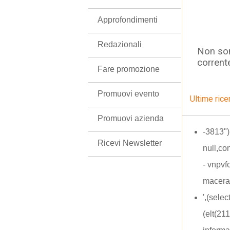
Approfondimenti
Redazionali
Non son
corrent
Fare promozione
Promuovi evento
Ultime rice
Promuovi azienda
-3813")
Ricevi Newsletter
null,con
- vnpvf
macera
',(sele
(elt(21