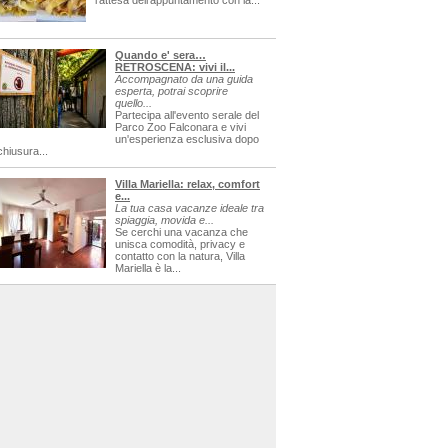
l'attesa dell'appuntamento con la...
Quando e' sera…
RETROSCENA: vivi il...
Accompagnato da una guida
esperta, potrai scoprire
quello...
Partecipa all'evento serale del
Parco Zoo Falconara e vivi
un'esperienza esclusiva dopo
chiusura...
Villa Mariella: relax, comfort
e...
La tua casa vacanze ideale tra
spiaggia, movida e...
Se cerchi una vacanza che
unisca comodità, privacy e
contatto con la natura, Villa
Mariella è la...