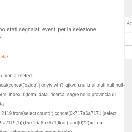
Ac
o stati segnalati eventi per la selezione
e.
rche
 union all select
cat(concat('qzjqq','jkmytviwlh'),'qjkvq'),null,null,null,null,null-
orm_index=0;form_data=ricerca=sagre nella provincia di
ta
ct 2119 from(select count(*),concat(0x717a6a7171,(select
19=2119,1))),0x716a6b7671,floor(rand(0)*2))x from