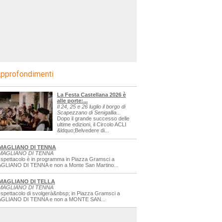
pprofondimenti
La Festa Castellana 2026 è
alle porte:...
Il 24, 25 e 26 luglio il borgo di
Scapezzano di Senigallia...
Dopo il grande successo delle
ultime edizioni, il Circolo ACLI
&ldquo;Belvedere di...
MAGLIANO DI TENNA
MAGLIANO DI TENNA
 spettacolo è in programma in Piazza Gramsci a
GLIANO DI TENNA e non a Monte San Martino...
MAGLIANO DI TELLA
MAGLIANO DI TENNA
 spettacolo di svolgerà&nbsp; in Piazza Gramsci a
GLIANO DI TENNA e non a MONTE SAN...