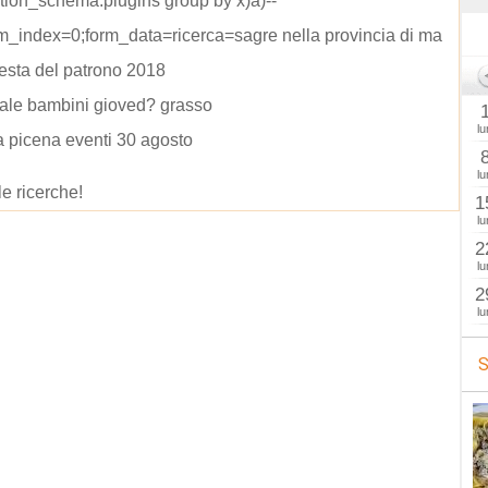
tion_schema.plugins group by x)a)--
m_index=0;form_data=ricerca=sagre nella provincia di ma
esta del patrono 2018
ale bambini gioved? grasso
lu
 picena eventi 30 agosto
lu
le ricerche!
1
lu
2
lu
2
lu
S