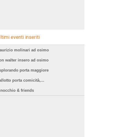
ltimi eventi inseriti
aurizio molinari ad osimo
on walter insero ad osimo
splorando porta maggiore
llotto porta comicità,...
inocchio & friends