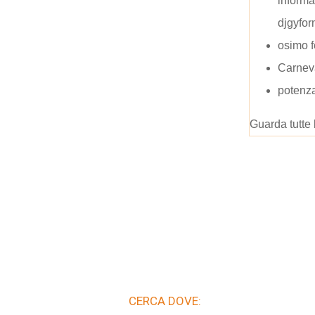
informa
djgyfor
osimo f
Carnev
potenza
Guarda tutte 
CERCA DOVE: