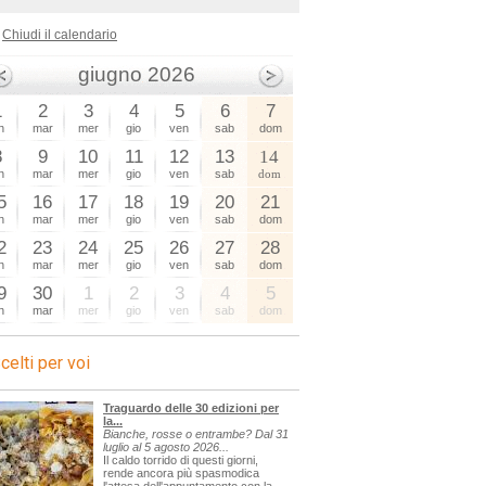
Chiudi il calendario
giugno 2026
1
2
3
4
5
6
7
n
mar
mer
gio
ven
sab
dom
8
9
10
11
12
13
14
n
mar
mer
gio
ven
sab
dom
5
16
17
18
19
20
21
n
mar
mer
gio
ven
sab
dom
2
23
24
25
26
27
28
n
mar
mer
gio
ven
sab
dom
9
30
1
2
3
4
5
n
mar
mer
gio
ven
sab
dom
celti per voi
Traguardo delle 30 edizioni per
la...
Bianche, rosse o entrambe? Dal 31
luglio al 5 agosto 2026...
Il caldo torrido di questi giorni,
rende ancora più spasmodica