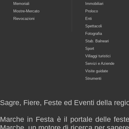
Memoriali
Immobiliari
Mostre-Mercato
Proloco
Rievocazioni
Enti
Spettacoli
Fotografia
Stab. Balneari
Sport
Villaggi turistici
Servizi e Aziende
Visite guidate
Strumenti
Sagre, Fiere, Feste ed Eventi della reg
Marche in Festa è il portale delle fest
Marche, un motore di ricerca per saper