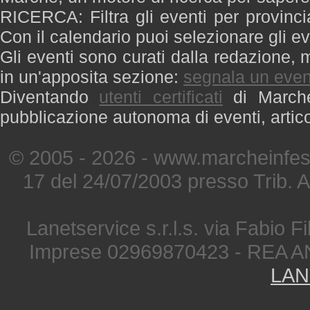
RICERCA: Filtra gli eventi per provinci
Con il calendario puoi selezionare gli ev
Gli eventi sono curati dalla redazione, m
in un'apposita sezione:
segnala un even
Diventando
utenti certificati
di Marche 
pubblicazione autonoma di eventi, artic
© 2005 - 2026 - www.marcheinfest
17 del 24/07/2003 presso Trib. 
Lanetservice s.r.l.s. via Fabio Fi
Imprese 02969870423 - REA A
LAN