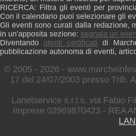
RICERCA: Filtra gli eventi per provinci
Con il calendario puoi selezionare gli ev
Gli eventi sono curati dalla redazione, m
in un'apposita sezione:
segnala un even
Diventando
utenti certificati
di Marche 
pubblicazione autonoma di eventi, artic
© 2005 - 2026 - www.marcheinfest
17 del 24/07/2003 presso Trib. 
Lanetservice s.r.l.s. via Fabio Fi
Imprese 02969870423 - REA A
LAN