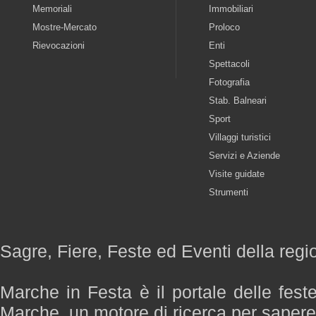
Memoriali
Immobiliari
Mostre-Mercato
Proloco
Rievocazioni
Enti
Spettacoli
Fotografia
Stab. Balneari
Sport
Villaggi turistici
Servizi e Aziende
Visite guidate
Strumenti
Sagre, Fiere, Feste ed Eventi della reg
Marche in Festa è il portale delle fest
Marche, un motore di ricerca per saper