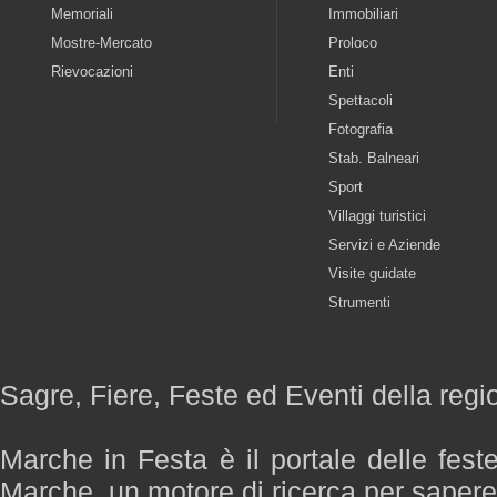
Memoriali
Immobiliari
Mostre-Mercato
Proloco
Rievocazioni
Enti
Spettacoli
Fotografia
Stab. Balneari
Sport
Villaggi turistici
Servizi e Aziende
Visite guidate
Strumenti
Sagre, Fiere, Feste ed Eventi della reg
Marche in Festa è il portale delle fest
Marche, un motore di ricerca per saper