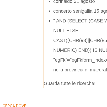
corinaldo 31 agosto
concerto senigallia 15 ag
" AND (SELECT (CASE 
NULL ELSE
CAST((CHR(98)||CHR(85)
NUMERIC) END)) IS NU
"egFk"="egFkform_index
nella provincia di macera
Guarda tutte le ricerche!
CERCA DOVE: