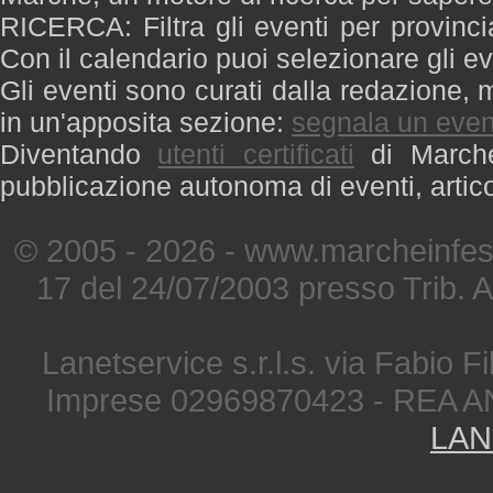
RICERCA: Filtra gli eventi per provinci
Con il calendario puoi selezionare gli ev
Gli eventi sono curati dalla redazione, m
in un'apposita sezione:
segnala un even
Diventando
utenti certificati
di Marche 
pubblicazione autonoma di eventi, artic
© 2005 - 2026 - www.marcheinfest
17 del 24/07/2003 presso Trib. 
Lanetservice s.r.l.s. via Fabio Fi
Imprese 02969870423 - REA A
LAN