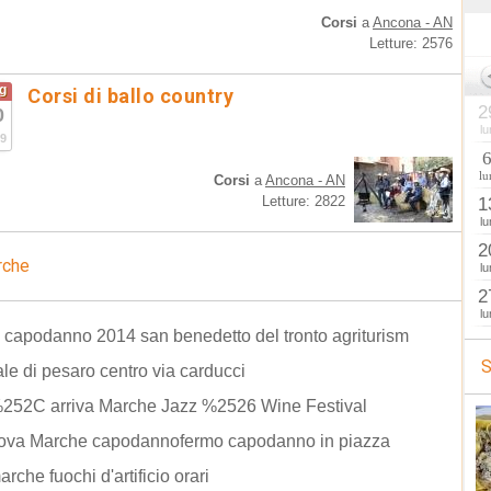
Corsi
a
Ancona - AN
Letture: 2576
g
Corsi di ballo country
2
0
lu
9
lu
Corsi
a
Ancona - AN
Letture: 2822
1
lu
2
rche
lu
2
lu
capodanno 2014 san benedetto del tronto agriturism
S
le di pesaro centro via carducci
%252C arriva Marche Jazz %2526 Wine Festival
nova Marche capodannofermo capodanno in piazza
rche fuochi d'artificio orari