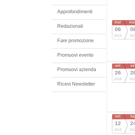
Approfondimenti
mar
ma
Redazionali
06
0
2019
201
Fare promozione
Promuovi evento
set
se
Promuovi azienda
26
2
2018
201
Ricevi Newsletter
set
lu
12
2
2018
201