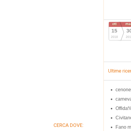
ott
ma
15
3
2018
201
Ultime rice
cenone 
carneva
Offida
Civita
CERCA DOVE:
Fano ma