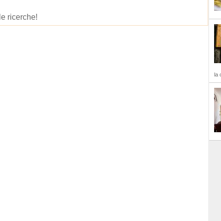
le ricerche!
la 