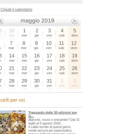
Chiudi il calendario
maggio 2019
9
30
1
2
3
4
5
n
mar
mer
gio
ven
sab
dom
6
7
8
9
10
11
12
n
mar
mer
gio
ven
sab
dom
3
14
15
16
17
18
19
n
mar
mer
gio
ven
sab
dom
0
21
22
23
24
25
26
n
mar
mer
gio
ven
sab
dom
7
28
29
30
31
1
2
n
mar
mer
gio
ven
sab
dom
celti per voi
Traguardo delle 30 edizioni per
la...
Bianche, rosse o entrambe? Dal 31
luglio al 5 agosto 2026...
Il caldo torrido di questi giorni,
rende ancora più spasmodica