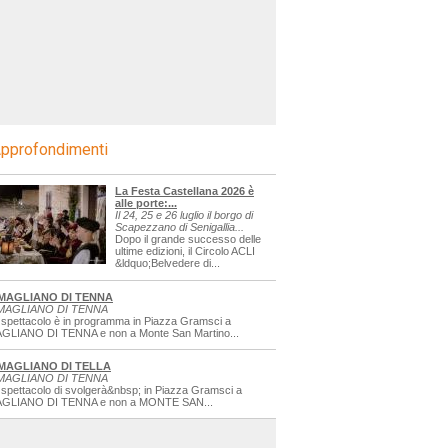
pprofondimenti
La Festa Castellana 2026 è
alle porte:...
Il 24, 25 e 26 luglio il borgo di
Scapezzano di Senigallia...
Dopo il grande successo delle
ultime edizioni, il Circolo ACLI
&ldquo;Belvedere di...
MAGLIANO DI TENNA
MAGLIANO DI TENNA
 spettacolo è in programma in Piazza Gramsci a
GLIANO DI TENNA e non a Monte San Martino...
MAGLIANO DI TELLA
MAGLIANO DI TENNA
 spettacolo di svolgerà&nbsp; in Piazza Gramsci a
GLIANO DI TENNA e non a MONTE SAN...