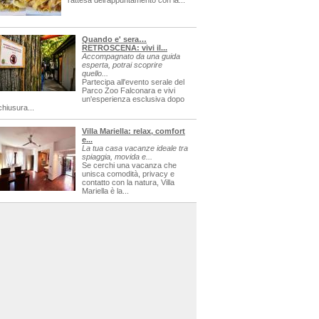
l'attesa dell'appuntamento con la...
Quando e' sera…
RETROSCENA: vivi il...
Accompagnato da una guida
esperta, potrai scoprire
quello...
Partecipa all'evento serale del
Parco Zoo Falconara e vivi
un'esperienza esclusiva dopo
chiusura...
Villa Mariella: relax, comfort
e...
La tua casa vacanze ideale tra
spiaggia, movida e...
Se cerchi una vacanza che
unisca comodità, privacy e
contatto con la natura, Villa
Mariella è la...