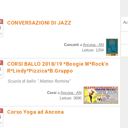
g
CONVERSAZIONI DI JAZZ
Ac
8
9
Concerti
a
Ancona - AN
Letture: 1204
t
CORSI BALLO 2018/19 *Boogie W*Rock'n
6
R*Lindy*Pizzica*B.Gruppo
9
Scuola di ballo " Matteo Romina"
Corsi
a
Ancona - AN
Letture: 3690
g
Corso Yoga ad Ancona
4
9