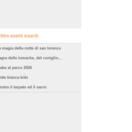
ltimi eventi inseriti
a magia della notte di san lorenzo
agra delle lumache, del coniglio...
iabe al parco 2026
otte bianca kids
stra il tarpato ed il sacro