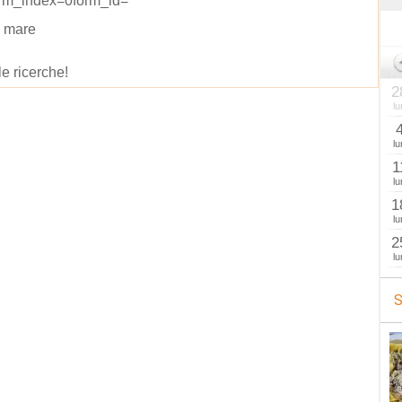
rm_index=0form_id=
 mare
le ricerche!
2
lu
lu
1
lu
1
lu
2
lu
S