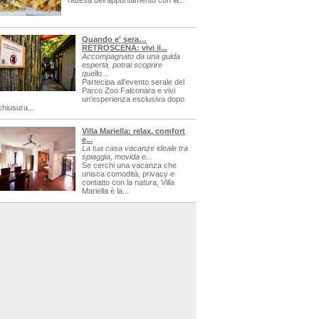
l'attesa dell'appuntamento con la...
Quando e' sera…
RETROSCENA: vivi il...
Accompagnato da una guida
esperta, potrai scoprire
quello...
Partecipa all'evento serale del
Parco Zoo Falconara e vivi
un'esperienza esclusiva dopo
chiusura...
Villa Mariella: relax, comfort
e...
La tua casa vacanze ideale tra
spiaggia, movida e...
Se cerchi una vacanza che
unisca comodità, privacy e
contatto con la natura, Villa
Mariella è la...