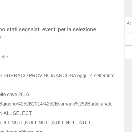
Ac
o stati segnalati eventi per la selezione
e.
rche
I BURRACO PROVINCIA ANCONA oggi 14 settembre
elle cove 2016
Bgiugno%252B2014%252Bsarnano%252Bartigianato
ON ALL SELECT
NULL,NULL,NULL,NULL,NULL,NULL,NULL--