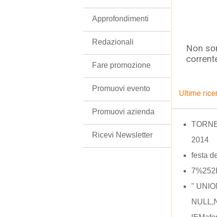
Approfondimenti
Redazionali
Non son
corrent
Fare promozione
Promuovi evento
Ultime rice
Promuovi azienda
TORNE
Ricevi Newsletter
2014
festa d
7%252
" UNI
NULL,