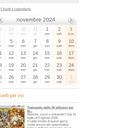
Chiudi il calendario
novembre 2024
8
29
30
31
1
2
3
n
mar
mer
gio
ven
sab
dom
4
5
6
7
8
9
10
n
mar
mer
gio
ven
sab
dom
1
12
13
14
15
16
17
n
mar
mer
gio
ven
sab
dom
8
19
20
21
22
23
24
n
mar
mer
gio
ven
sab
dom
5
26
27
28
29
30
1
n
mar
mer
gio
ven
sab
dom
celti per voi
Traguardo delle 30 edizioni per
la...
Bianche, rosse o entrambe? Dal 31
luglio al 5 agosto 2026...
Il caldo torrido di questi giorni,
rende ancora più spasmodica