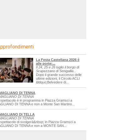
pprofondimenti
La Festa Castellana 2026 è
alle porte:...
Il 24, 25 e 26 luglio il borgo di
Scapezzano di Senigallia...
Dopo il grande successo delle
ultime edizioni, il Circolo ACLI
&ldquo;Belvedere di...
MAGLIANO DI TENNA
MAGLIANO DI TENNA
 spettacolo è in programma in Piazza Gramsci a
GLIANO DI TENNA e non a Monte San Martino...
MAGLIANO DI TELLA
MAGLIANO DI TENNA
 spettacolo di svolgerà&nbsp; in Piazza Gramsci a
GLIANO DI TENNA e non a MONTE SAN...