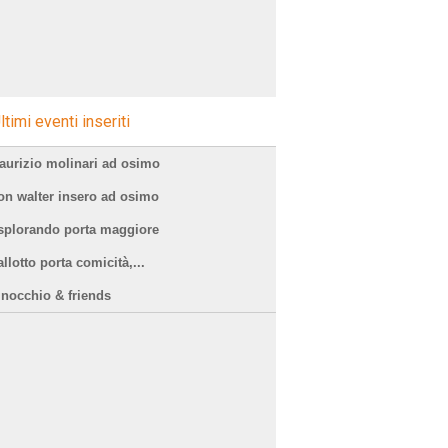
ltimi eventi inseriti
aurizio molinari ad osimo
on walter insero ad osimo
splorando porta maggiore
llotto porta comicità,...
inocchio & friends